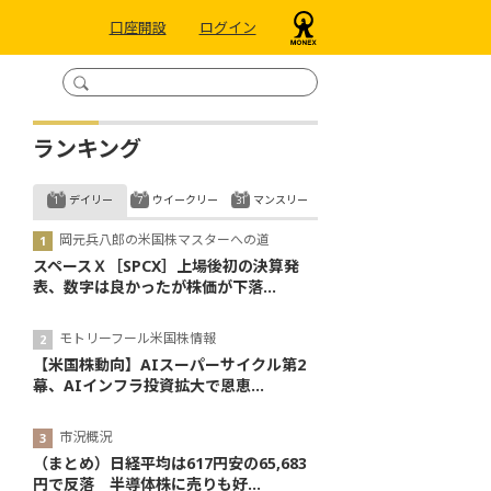
口座開設
ログイン
ランキング
デイリー
ウイークリー
マンスリー
岡元兵八郎の米国株マスターへの道
スペースＸ［SPCX］上場後初の決算発
表、数字は良かったが株価が下落...
モトリーフール米国株情報
【米国株動向】AIスーパーサイクル第2
幕、AIインフラ投資拡大で恩恵...
市況概況
（まとめ）日経平均は617円安の65,683
円で反落 半導体株に売りも好...