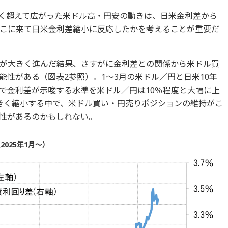
きく超えて広がった米ドル高・円安の動きは、日米金利差から
こに来て日米金利差縮小に反応したかを考えることが重要だ
が大きく進んだ結果、さすがに金利差との関係から米ドル買
性がある（図表2参照）。1～3月の米ドル／円と日米10年
で金利差が示唆する水準を米ドル／円は10％程度と大幅に上
きく縮小する中で、米ドル買い・円売りポジションの維持がこ
性があるのかもしれない。
025年1月～）