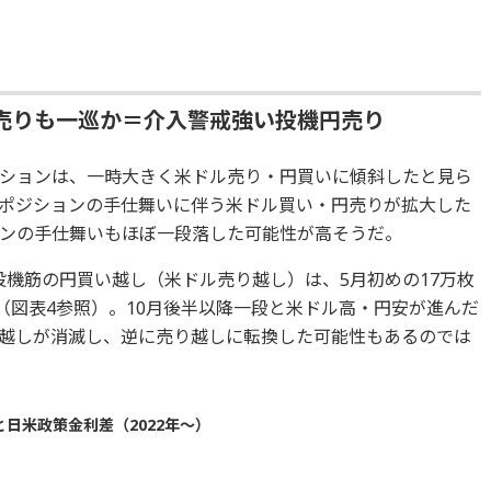
売りも一巡か＝介入警戒強い投機円売り
ションは、一時大きく米ドル売り・円買いに傾斜したと見ら
ポジションの手仕舞いに伴う米ドル買い・円売りが拡大した
ンの手仕舞いもほぼ一段落した可能性が高そうだ。
投機筋の円買い越し（米ドル売り越し）は、5月初めの17万枚
（図表4参照）。10月後半以降一段と米ドル高・円安が進んだ
越しが消滅し、逆に売り越しに転換した可能性もあるのでは
と日米政策金利差（2022年～）