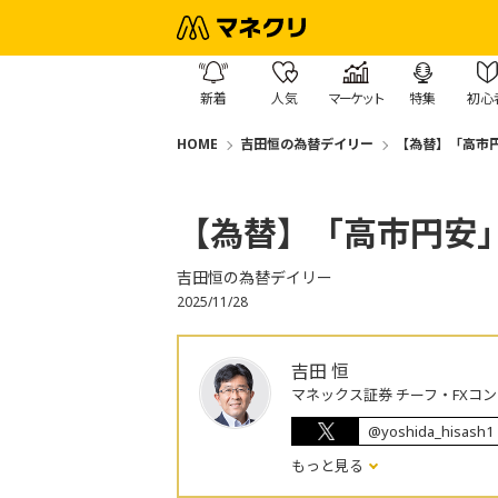
新着
人気
マーケット
特集
初心
HOME
吉田恒の為替デイリー
【為替】「高市
【為替】「高市円安
吉田恒の為替デイリー
2025/11/28
吉田 恒
マネックス証券 チーフ・FXコ
@yoshida_hisash1
もっと見る