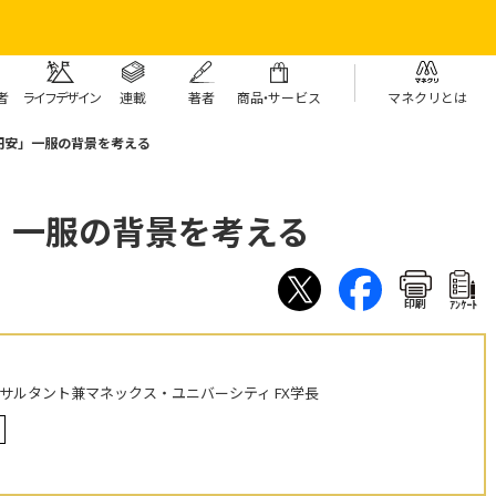
者
ライフデザイン
連載
著者
商
品・
サービス
マネクリとは
円安」一服の背景を考える
」一服の背景を考える
印刷
ｱﾝｹｰﾄ
ンサルタント兼マネックス・ユニバーシティ FX学長