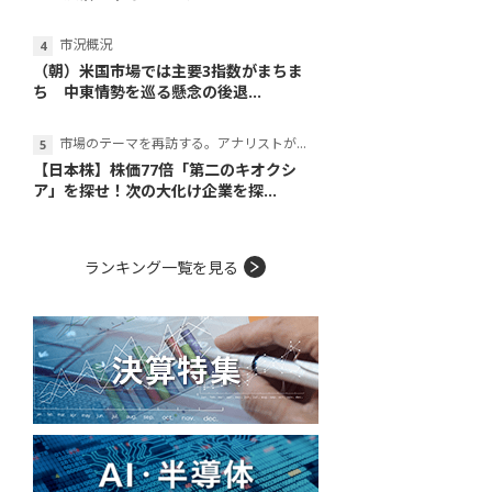
市況概況
（朝）米国市場では主要3指数がまちま
ち 中東情勢を巡る懸念の後退...
市場のテーマを再訪する。アナリストが読み解くテーマの本質
【日本株】株価77倍「第二のキオクシ
ア」を探せ！次の大化け企業を探...
ランキング一覧を見る