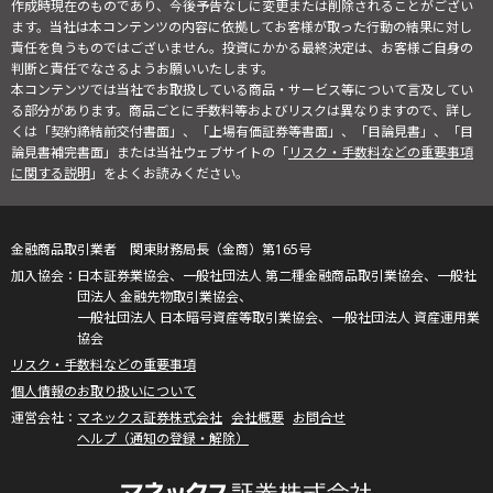
作成時現在のものであり、今後予告なしに変更または削除されることがござい
ます。当社は本コンテンツの内容に依拠してお客様が取った行動の結果に対し
責任を負うものではございません。投資にかかる最終決定は、お客様ご自身の
判断と責任でなさるようお願いいたします。
本コンテンツでは当社でお取扱している商品・サービス等について言及してい
る部分があります。商品ごとに手数料等およびリスクは異なりますので、詳し
くは「契約締結前交付書面」、「上場有価証券等書面」、「目論見書」、「目
論見書補完書面」または当社ウェブサイトの「
リスク・手数料などの重要事項
に関する説明
」をよくお読みください。
金融商品取引業者 関東財務局長（金商）第165号
日本証券業協会、一般社団法人 第二種金融商品取引業協会、一般社
団法人 金融先物取引業協会、
一般社団法人 日本暗号資産等取引業協会、一般社団法人 資産運用業
協会
リスク・手数料などの重要事項
個人情報のお取り扱いについて
マネックス証券株式会社
会社概要
お問合せ
ヘルプ（通知の登録・解除）