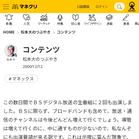
口座開設
ログイン
新着
人気
マーケット
特集
初心者
ライフデザイン
連載
著者
商
HOME
松本大のつぶやき
コンテンツ
コンテンツ
松本大のつぶやき
松本 大
2000/12/12
マネックス
この数日間でＢＳデジタル放送の生番組に２回も出演しま
した。ＢＳに限らず、ブロードバンドも含めて、放送・通
信のチャンネルは今後どんどん増えて行くでしょう。導管
は増えて行くのに、中に通すものが少ないので、私なんぞ
にも出演要請が来る訳です。これは示唆に富んだ現象で、