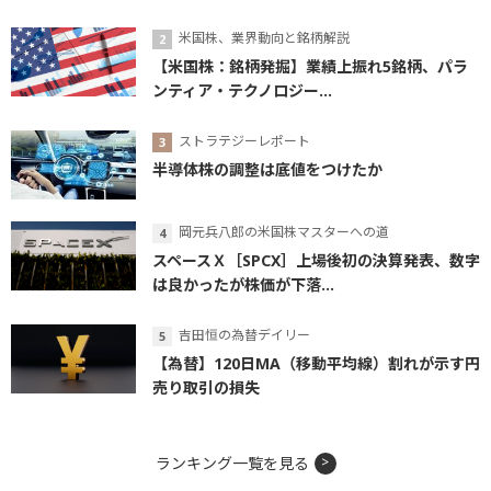
米国株、業界動向と銘柄解説
【米国株：銘柄発掘】業績上振れ5銘柄、パラ
ンティア・テクノロジー...
ストラテジーレポート
半導体株の調整は底値をつけたか
岡元兵八郎の米国株マスターへの道
スペースＸ［SPCX］上場後初の決算発表、数字
は良かったが株価が下落...
吉田恒の為替デイリー
【為替】120日MA（移動平均線）割れが示す円
売り取引の損失
ランキング一覧を見る