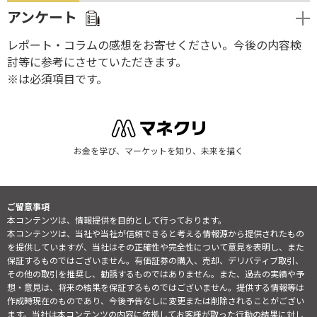
アンケート
レポート・コラムの感想をお寄せください。今後の内容検
討等に参考にさせていただきます。
※は必須項目です。
お金を学び、マーケットを知り、未来を描く
ご留意事項
本コンテンツは、情報提供を目的として行っております。
本コンテンツは、当社や当社が信頼できると考える情報源から提供されたもの
を提供していますが、当社はその正確性や完全性について意見を表明し、また
保証するものではございません。有価証券の購入、売却、デリバティブ取引、
その他の取引を推奨し、勧誘するものではありません。また、過去の実績や予
想・意見は、将来の結果を保証するものではございません。提供する情報等は
作成時現在のものであり、今後予告なしに変更または削除されることがござい
ます。当社は本コンテンツの内容に依拠してお客様が取った行動の結果に対し