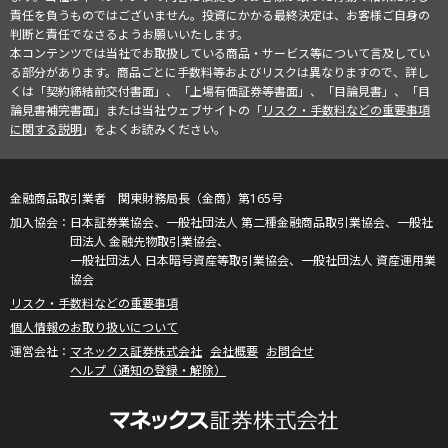
責任を負うものではございません。投資にかかる最終決定は、お客様ご自身の
判断と責任でなさるようお願いいたします。
本コンテンツでは当社でお取扱している商品・サービス等について言及してい
る部分があります。商品ごとに手数料等およびリスクは異なりますので、詳し
くは「契約締結前交付書面」、「上場有価証券等書面」、「目論見書」、「目
論見書補完書面」または当社ウェブサイトの「
リスク・手数料などの重要事項
に関する説明
」をよくお読みください。
金融商品取引業者 関東財務局長（金商）第165号
日本証券業協会、一般社団法人 第二種金融商品取引業協会、一般社
団法人 金融先物取引業協会、
一般社団法人 日本暗号資産等取引業協会、一般社団法人 資産運用業
協会
リスク・手数料などの重要事項
個人情報のお取り扱いについて
マネックス証券株式会社
会社概要
お問合せ
ヘルプ（通知の登録・解除）