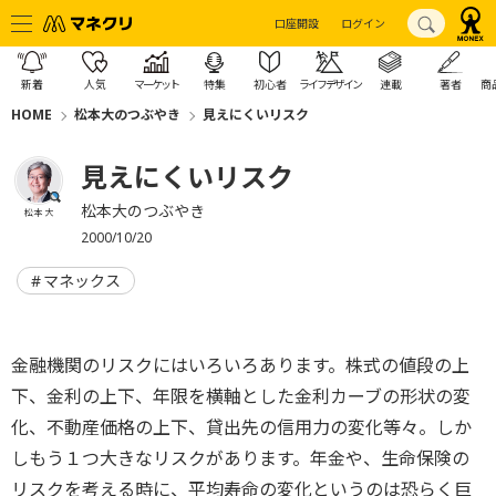
口座開設
ログイン
新着
人気
マーケット
特集
初心者
ライフデザイン
連載
著者
商
HOME
松本大のつぶやき
見えにくいリスク
見えにくいリスク
松本大のつぶやき
松本 大
2000/10/20
マネックス
金融機関のリスクにはいろいろあります。株式の値段の上
下、金利の上下、年限を横軸とした金利カーブの形状の変
化、不動産価格の上下、貸出先の信用力の変化等々。しか
しもう１つ大きなリスクがあります。年金や、生命保険の
リスクを考える時に、平均寿命の変化というのは恐らく巨