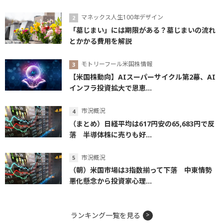
マネックス人生100年デザイン
「墓じまい」には期限がある？墓じまいの流れ
とかかる費用を解説
モトリーフール米国株情報
【米国株動向】AIスーパーサイクル第2幕、AI
インフラ投資拡大で恩恵...
市況概況
（まとめ）日経平均は617円安の65,683円で反
落 半導体株に売りも好...
市況概況
（朝）米国市場は3指数揃って下落 中東情勢
悪化懸念から投資家心理...
ランキング一覧を見る