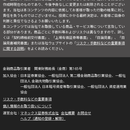
作成時現在のものであり、今後予告なしに変更または削除されることがござい
ます。当社は本コンテンツの内容に依拠してお客様が取った行動の結果に対し
責任を負うものではございません。投資にかかる最終決定は、お客様ご自身の
判断と責任でなさるようお願いいたします。
本コンテンツでは当社でお取扱している商品・サービス等について言及してい
る部分があります。商品ごとに手数料等およびリスクは異なりますので、詳し
くは「契約締結前交付書面」、「上場有価証券等書面」、「目論見書」、「目
論見書補完書面」または当社ウェブサイトの「
リスク・手数料などの重要事項
に関する説明
」をよくお読みください。
金融商品取引業者 関東財務局長（金商）第165号
日本証券業協会、一般社団法人 第二種金融商品取引業協会、一般社
団法人 金融先物取引業協会、
一般社団法人 日本暗号資産等取引業協会、一般社団法人 資産運用業
協会
リスク・手数料などの重要事項
個人情報のお取り扱いについて
マネックス証券株式会社
会社概要
お問合せ
ヘルプ（通知の登録・解除）