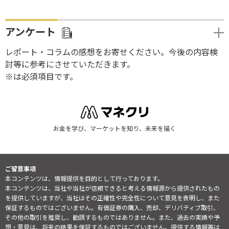
アンケート
レポート・コラムの感想をお寄せください。今後の内容検
討等に参考にさせていただきます。
※は必須項目です。
お金を学び、マーケットを知り、未来を描く
ご留意事項
本コンテンツは、情報提供を目的として行っております。
本コンテンツは、当社や当社が信頼できると考える情報源から提供されたもの
を提供していますが、当社はその正確性や完全性について意見を表明し、また
保証するものではございません。有価証券の購入、売却、デリバティブ取引、
その他の取引を推奨し、勧誘するものではありません。また、過去の実績や予
想・意見は、将来の結果を保証するものではございません。提供する情報等は