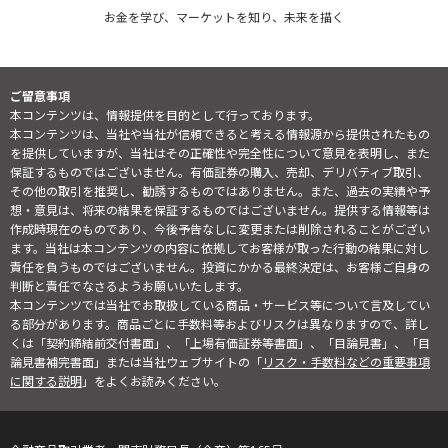
お金を学び、マーケットを知り、未来を描く
ご留意事項
本コンテンツは、情報提供を目的として行っております。
本コンテンツは、当社や当社が信頼できると考える情報源から提供されたもの
を提供していますが、当社はその正確性や完全性について意見を表明し、また
保証するものではございません。有価証券の購入、売却、デリバティブ取引、
その他の取引を推奨し、勧誘するものではありません。また、過去の実績や予
想・意見は、将来の結果を保証するものではございません。提供する情報等は
作成時現在のものであり、今後予告なしに変更または削除されることがござい
ます。当社は本コンテンツの内容に依拠してお客様が取った行動の結果に対し
責任を負うものではございません。投資にかかる最終決定は、お客様ご自身の
判断と責任でなさるようお願いいたします。
本コンテンツでは当社でお取扱している商品・サービス等について言及してい
る部分があります。商品ごとに手数料等およびリスクは異なりますので、詳し
くは「契約締結前交付書面」、「上場有価証券等書面」、「目論見書」、「目
論見書補完書面」または当社ウェブサイトの「
リスク・手数料などの重要事項
に関する説明
」をよくお読みください。