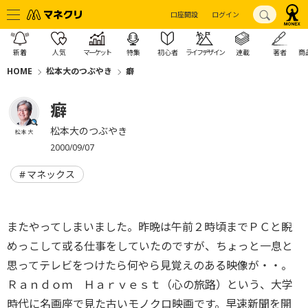
口座開設
ログイン
新着
人気
マーケット
特集
初心者
ライフデザイン
連載
著者
商
HOME
松本大のつぶやき
癖
癖
松本大のつぶやき
松本 大
2000/09/07
マネックス
またやってしまいました。昨晩は午前２時頃までＰＣと睨
めっこして或る仕事をしていたのですが、ちょっと一息と
思ってテレビをつけたら何やら見覚えのある映像が・・。
Ｒａｎｄｏｍ Ｈａｒｖｅｓｔ（心の旅路）という、大学
時代に名画座で見た古いモノクロ映画です。早速新聞を開