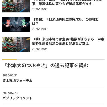
落 半導体株に売りも好業績銘柄が支え
2026/08/06
【為替】「日米通貨同盟の完成形」の意味と
は？
2026/08/06
（朝）米国市場では主要3指数がまちまち 中東
情勢を巡る懸念の後退と好決算が支え
2026/08/06
「松本大のつぶやき」の過去記事を読む
2026/07/31
資本市場フォーラム
2026/07/23
パブリックコメント