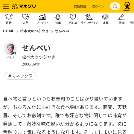
口座開設
ログイン
新着
人気
マーケット
特集
初心者
ライフデザイン
連載
著者
商
HOME
松本大のつぶやき
せんべい
せんべい
松本大のつぶやき
松本 大
2000/09/01
マネックス
食べ物と言うといつもお寿司のことばかり書いています
が、もちろん他にも好きな食べ物はあります。蕎麦、天麩
羅、そしてお煎餅です。誰でも好きな物に関しては味覚が
発達して、微妙な味の違いが分かるようになります。次に
舌触りまで気になるようになります。そしてしまいに見る