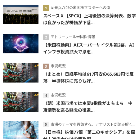
岡元兵八郎の米国株マスターへの道
スペースＸ［SPCX］上場後初の決算発表、数字
は良かったが株価が下落...
モトリーフール米国株情報
【米国株動向】AIスーパーサイクル第2幕、AI
インフラ投資拡大で恩恵...
市況概況
（まとめ）日経平均は617円安の65,683円で反
落 半導体株に売りも好...
市況概況
（朝）米国市場では主要3指数がまちまち 中
東情勢を巡る懸念の後退...
市場のテーマを再訪する。アナリストが読み解くテーマの本質
【日本株】株価77倍「第二のキオクシア」を探
せ！次の大化け企業を探...