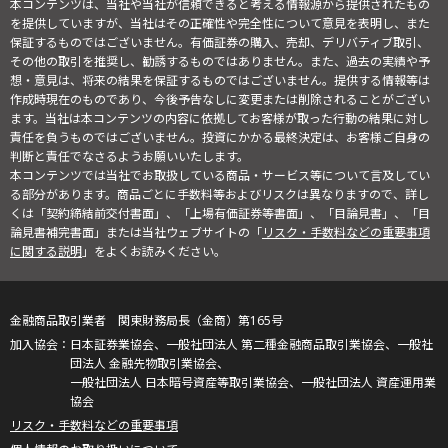
本コンテンツは、当社や当社が信頼できると考える情報源から提供されたもの
を提供していますが、当社はその正確性や完全性について意見を表明し、また
保証するものではございません。有価証券の購入、売却、デリバティブ取引、
その他の取引を推奨し、勧誘するものではありません。また、過去の実績や予
想・意見は、将来の結果を保証するものではございません。提供する情報等は
作成時現在のものであり、今後予告なしに変更または削除されることがござい
ます。当社は本コンテンツの内容に依拠してお客様が取った行動の結果に対し
責任を負うものではございません。投資にかかる最終決定は、お客様ご自身の
判断と責任でなさるようお願いいたします。
本コンテンツでは当社でお取扱している商品・サービス等について言及してい
る部分があります。商品ごとに手数料等およびリスクは異なりますので、詳し
くは「契約締結前交付書面」、「上場有価証券等書面」、「目論見書」、「目
論見書補完書面」または当社ウェブサイトの「
リスク・手数料などの重要事項
に関する説明
」をよくお読みください。
金融商品取引業者 関東財務局長（金商）第165号
日本証券業協会、一般社団法人 第二種金融商品取引業協会、一般社
団法人 金融先物取引業協会、
一般社団法人 日本暗号資産等取引業協会、一般社団法人 資産運用業
協会
リスク・手数料などの重要事項