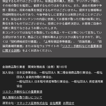
保証するものではございません。有価証券の購入、売却、デリバティブ取引、
その他の取引を推奨し、勧誘するものではありません。また、過去の実績や予
想・意見は、将来の結果を保証するものではございません。提供する情報等は
作成時現在のものであり、今後予告なしに変更または削除されることがござい
ます。当社は本コンテンツの内容に依拠してお客様が取った行動の結果に対し
責任を負うものではございません。投資にかかる最終決定は、お客様ご自身の
判断と責任でなさるようお願いいたします。
本コンテンツでは当社でお取扱している商品・サービス等について言及してい
る部分があります。商品ごとに手数料等およびリスクは異なりますので、詳し
くは「契約締結前交付書面」、「上場有価証券等書面」、「目論見書」、「目
論見書補完書面」または当社ウェブサイトの「
リスク・手数料などの重要事項
に関する説明
」をよくお読みください。
金融商品取引業者 関東財務局長（金商）第165号
日本証券業協会、一般社団法人 第二種金融商品取引業協会、一般社
団法人 金融先物取引業協会、
一般社団法人 日本暗号資産等取引業協会、一般社団法人 資産運用業
協会
リスク・手数料などの重要事項
個人情報のお取り扱いについて
マネックス証券株式会社
会社概要
お問合せ