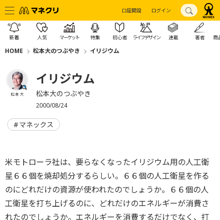
口座開設
ログイン
新着
人気
マーケット
特集
初心者
ライフデザイン
連載
著者
商
HOME
松本大のつぶやき
イリジウム
イリジウム
松本大のつぶやき
松本 大
2000/08/24
マネックス
米モトローラ社は、要らなくなったイリジウム用の人工衛
星６６個を焼却処分するらしい。６６個の人工衛星を作る
のにどれだけの資源が使われたのでしょうか。６６個の人
工衛星を打ち上げるのに、どれだけのエネルギーが消費さ
れたのでしょうか。エネルギーを消費するだけでなく、打