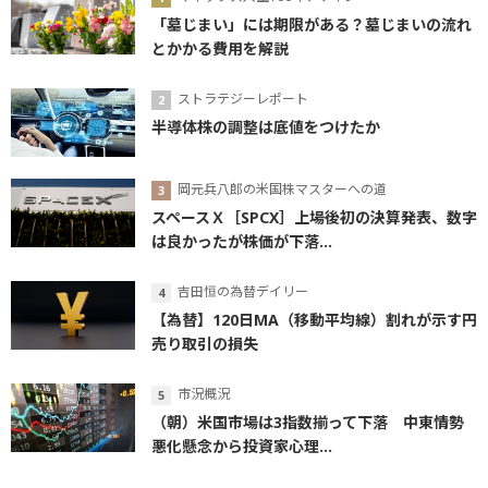
「墓じまい」には期限がある？墓じまいの流れ
とかかる費用を解説
ストラテジーレポート
半導体株の調整は底値をつけたか
岡元兵八郎の米国株マスターへの道
スペースＸ［SPCX］上場後初の決算発表、数字
は良かったが株価が下落...
吉田恒の為替デイリー
【為替】120日MA（移動平均線）割れが示す円
売り取引の損失
市況概況
（朝）米国市場は3指数揃って下落 中東情勢
悪化懸念から投資家心理...