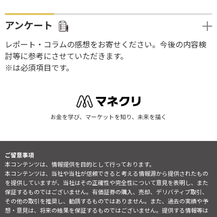
アンケート
レポート・コラムの感想をお寄せください。今後の内容検
討等に参考にさせていただきます。
※は必須項目です。
お金を学び、マーケットを知り、未来を描く
ご留意事項
本コンテンツは、情報提供を目的として行っております。
本コンテンツは、当社や当社が信頼できると考える情報源から提供されたもの
を提供していますが、当社はその正確性や完全性について意見を表明し、また
保証するものではございません。有価証券の購入、売却、デリバティブ取引、
その他の取引を推奨し、勧誘するものではありません。また、過去の実績や予
想・意見は、将来の結果を保証するものではございません。提供する情報等は