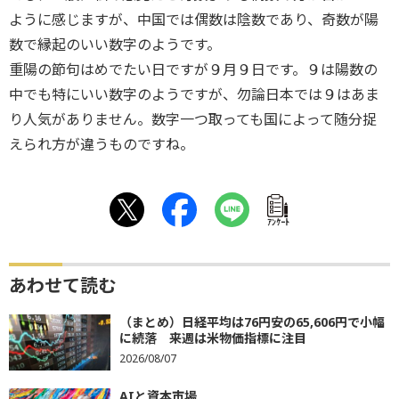
ように感じますが、中国では偶数は陰数であり、奇数が陽
数で縁起のいい数字のようです。
重陽の節句はめでたい日ですが９月９日です。９は陽数の
中でも特にいい数字のようですが、勿論日本では９はあま
り人気がありません。数字一つ取っても国によって随分捉
えられ方が違うものですね。
ｱﾝｹｰﾄ
あわせて読む
（まとめ）日経平均は76円安の65,606円で小幅
に続落 来週は米物価指標に注目
2026/08/07
AIと資本市場