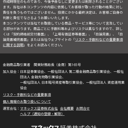
作成時現在のものであり、今後予告なしに変更または削除されることがござい
ます。当社は本コンテンツの内容に依拠してお客様が取った行動の結果に対し
責任を負うものではございません。投資にかかる最終決定は、お客様ご自身の
判断と責任でなさるようお願いいたします。
本コンテンツでは当社でお取扱している商品・サービス等について言及してい
る部分があります。商品ごとに手数料等およびリスクは異なりますので、詳し
くは「契約締結前交付書面」、「上場有価証券等書面」、「目論見書」、「目
論見書補完書面」または当社ウェブサイトの「
リスク・手数料などの重要事項
に関する説明
」をよくお読みください。
金融商品取引業者 関東財務局長（金商）第165号
日本証券業協会、一般社団法人 第二種金融商品取引業協会、一般社
団法人 金融先物取引業協会、
一般社団法人 日本暗号資産等取引業協会、一般社団法人 資産運用業
協会
リスク・手数料などの重要事項
個人情報のお取り扱いについて
マネックス証券株式会社
会社概要
お問合せ
ヘルプ（通知の登録・解除）