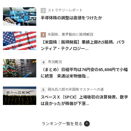
ストラテジーレポート
半導体株の調整は底値をつけたか
米国株、業界動向と銘柄解説
【米国株：銘柄発掘】業績上振れ5銘柄、パラ
ンティア・テクノロジー...
市況概況
（まとめ）日経平均は76円安の65,606円で小幅
に続落 来週は米物価指...
岡元兵八郎の米国株マスターへの道
スペースＸ［SPCX］上場後初の決算発表、数字
は良かったが株価が下落...
ランキング一覧を見る