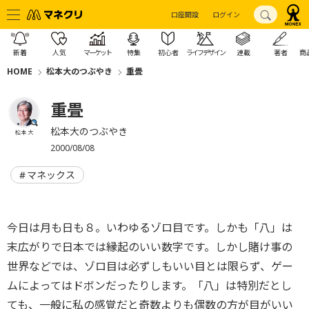
口座開設
ログイン
新着
人気
マーケット
特集
初心者
ライフデザイン
連載
著者
商
HOME
松本大のつぶやき
重畳
重畳
松本大のつぶやき
松本 大
2000/08/08
マネックス
今日は月も日も８。いわゆるゾロ目です。しかも「八」は
末広がりで日本では縁起のいい数字です。しかし賭け事の
世界などでは、ゾロ目は必ずしもいい目とは限らず、ゲー
ムによってはドボンだったりします。「八」は特別だとし
ても、一般に私の感覚だと奇数よりも偶数の方が目がいい