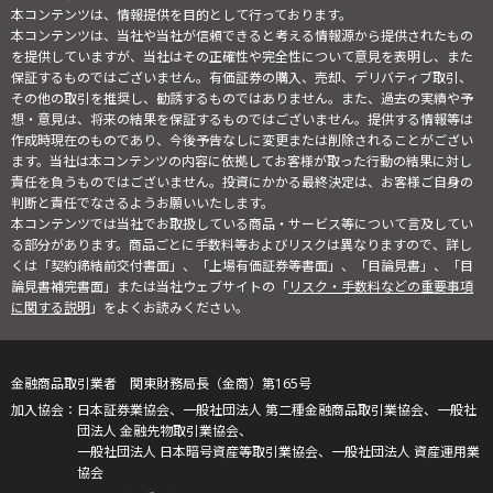
本コンテンツは、情報提供を目的として行っております。
本コンテンツは、当社や当社が信頼できると考える情報源から提供されたもの
を提供していますが、当社はその正確性や完全性について意見を表明し、また
保証するものではございません。有価証券の購入、売却、デリバティブ取引、
その他の取引を推奨し、勧誘するものではありません。また、過去の実績や予
想・意見は、将来の結果を保証するものではございません。提供する情報等は
作成時現在のものであり、今後予告なしに変更または削除されることがござい
ます。当社は本コンテンツの内容に依拠してお客様が取った行動の結果に対し
責任を負うものではございません。投資にかかる最終決定は、お客様ご自身の
判断と責任でなさるようお願いいたします。
本コンテンツでは当社でお取扱している商品・サービス等について言及してい
る部分があります。商品ごとに手数料等およびリスクは異なりますので、詳し
くは「契約締結前交付書面」、「上場有価証券等書面」、「目論見書」、「目
論見書補完書面」または当社ウェブサイトの「
リスク・手数料などの重要事項
に関する説明
」をよくお読みください。
金融商品取引業者 関東財務局長（金商）第165号
日本証券業協会、一般社団法人 第二種金融商品取引業協会、一般社
団法人 金融先物取引業協会、
一般社団法人 日本暗号資産等取引業協会、一般社団法人 資産運用業
協会