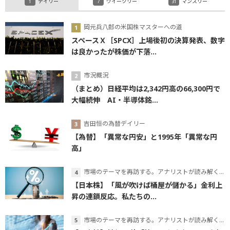
デイリー
ウイークリー
マンスリー
岡元兵八郎の米国株マスターへの道
スペースＸ［SPCX］上場後初の決算発表、数字
は良かったが株価が下落...
市況概況
（まとめ）日経平均は2,342円高の66,300円で
大幅続伸 AI・半導体銘...
吉田恒の為替デイリー
【為替】「異常な円安」と1995年「異常な円
高」
市場のテーマを再訪する。アナリストが読み解くテーマの本質
【日本株】「風が吹けば桶屋が儲かる」金利上
昇の連鎖反応。私たちの...
市場のテーマを再訪する。アナリストが読み解くテーマの本質