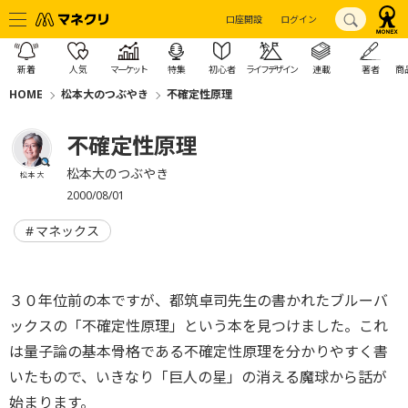
口座開設
ログイン
新着
人気
マーケット
特集
初心者
ライフデザイン
連載
著者
商
HOME
松本大のつぶやき
不確定性原理
不確定性原理
松本大のつぶやき
松本 大
2000/08/01
マネックス
３０年位前の本ですが、都筑卓司先生の書かれたブルーバ
ックスの「不確定性原理」という本を見つけました。これ
は量子論の基本骨格である不確定性原理を分かりやすく書
いたもので、いきなり「巨人の星」の消える魔球から話が
始まります。