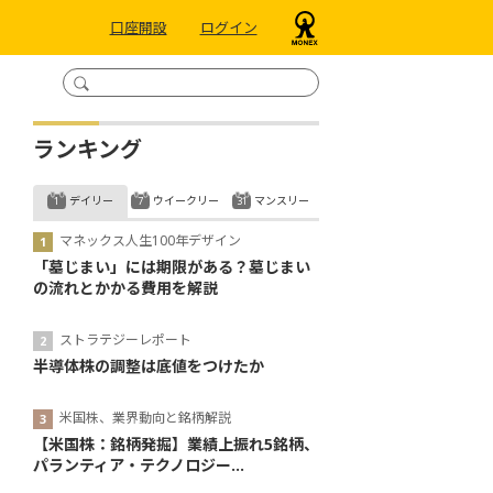
口座開設
ログイン
ランキング
デイリー
ウイークリー
マンスリー
マネックス人生100年デザイン
「墓じまい」には期限がある？墓じまい
の流れとかかる費用を解説
ストラテジーレポート
半導体株の調整は底値をつけたか
米国株、業界動向と銘柄解説
【米国株：銘柄発掘】業績上振れ5銘柄、
パランティア・テクノロジー...