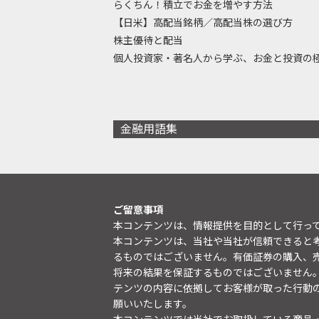
らくちん！積立でお金を増やす方法
【日米】高配当銘柄／高配当株の選び方
株主優待と配当
個人投資家・著名人から学ぶ、お金と投資の
金融用語集
ご留意事項
本コンテンツは、情報提供を目的として行っ
本コンテンツは、当社や当社が信頼できると
るものではございません。有価証券の購入、
将来の結果を保証するものではございません
テンツの内容に依拠してお客様が取った行動
願いいたします。