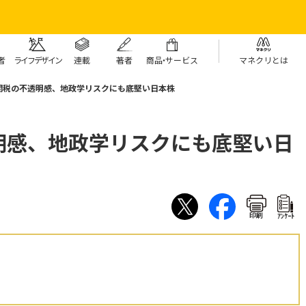
者
ライフデザイン
連載
著者
商
品・
サービス
マネクリとは
関税の不透明感、地政学リスクにも底堅い日本株
明感、地政学リスクにも底堅い日
印刷
ｱﾝｹｰﾄ