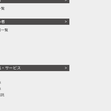
一覧
心者
者一覧
品・サービス
株
株
信託