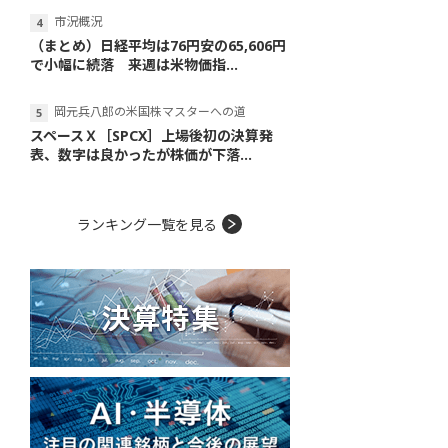
市況概況
（まとめ）日経平均は76円安の65,606円
で小幅に続落 来週は米物価指...
岡元兵八郎の米国株マスターへの道
スペースＸ［SPCX］上場後初の決算発
表、数字は良かったが株価が下落...
ランキング一覧を見る