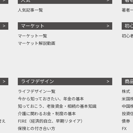
人気記事一覧
著者
マーケット
初
マーケット一覧
初心
マーケット解説動画
ライフデザイン
商
ライフデザイン一覧
株式
今から知っておきたい、年金の基本
米国
知っておこう、老後資金・相続の基本知識
中国
介護に関わるお金・制度の基本
投資
考え
FIRE（経済的自立、早期リタイア）
債券
保険との付き合い方
FX