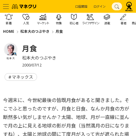
口座開設
ログイン
新着
人気
マーケット
特集
初心者
ライフデザイン
連載
著者
商
HOME
松本大のつぶやき
月食
月食
松本大のつぶやき
松本 大
2000/07/12
マネックス
今週末に、今世紀最後の皆既月食があると聞きました。そ
こでふと思ったのですが、月食と日食、なんか月食の方が
断然多い気がしませんか？太陽、地球、月が一直線に並ん
で月の上に見える地球の影が月食（当然満月の日になりま
すね）、太陽と地球の間に丁度月が入って光が遮られた場