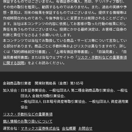
保証するものではございません。有価証券の購入、売却、デリバティブ取引、
その他の取引を推奨し、勧誘するものではありません。また、過去の実績や予
想・意見は、将来の結果を保証するものではございません。提供する情報等は
作成時現在のものであり、今後予告なしに変更または削除されることがござい
ます。当社は本コンテンツの内容に依拠してお客様が取った行動の結果に対し
責任を負うものではございません。投資にかかる最終決定は、お客様ご自身の
判断と責任でなさるようお願いいたします。
本コンテンツでは当社でお取扱している商品・サービス等について言及してい
る部分があります。商品ごとに手数料等およびリスクは異なりますので、詳し
くは「契約締結前交付書面」、「上場有価証券等書面」、「目論見書」、「目
論見書補完書面」または当社ウェブサイトの「
リスク・手数料などの重要事項
に関する説明
」をよくお読みください。
金融商品取引業者 関東財務局長（金商）第165号
日本証券業協会、一般社団法人 第二種金融商品取引業協会、一般社
団法人 金融先物取引業協会、
一般社団法人 日本暗号資産等取引業協会、一般社団法人 資産運用業
協会
リスク・手数料などの重要事項
個人情報のお取り扱いについて
マネックス証券株式会社
会社概要
お問合せ