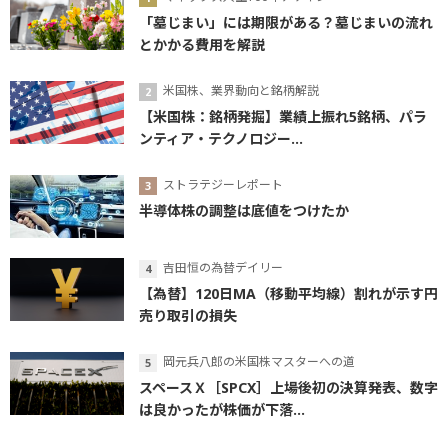
「墓じまい」には期限がある？墓じまいの流れ
とかかる費用を解説
米国株、業界動向と銘柄解説
【米国株：銘柄発掘】業績上振れ5銘柄、パラ
ンティア・テクノロジー...
ストラテジーレポート
半導体株の調整は底値をつけたか
吉田恒の為替デイリー
【為替】120日MA（移動平均線）割れが示す円
売り取引の損失
岡元兵八郎の米国株マスターへの道
スペースＸ［SPCX］上場後初の決算発表、数字
は良かったが株価が下落...