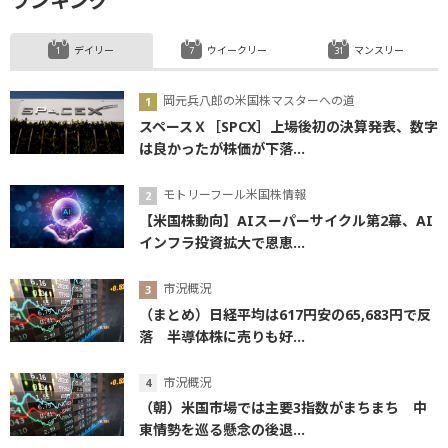
ランキング
デイリー
ウイークリー
マンスリー
岡元兵八郎の米国株マスターへの道
スペースＸ［SPCX］上場後初の決算発表、数字
は良かったが株価が下落...
モトリーフール米国株情報
【米国株動向】AIスーパーサイクル第2幕、AI
インフラ投資拡大で恩恵...
市況概況
（まとめ）日経平均は617円安の65,683円で反
落 半導体株に売りも好...
市況概況
（朝）米国市場では主要3指数がまちまち 中
東情勢を巡る懸念の後退...