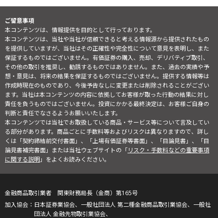
ご留意事項
本コンテンツは、情報提供を目的として行っております。
本コンテンツは、当社や当社が信頼できると考える情報源から提供されたもの
を提供していますが、当社はその正確性や完全性について意見を表明し、また
保証するものではございません。有価証券の購入、売却、デリバティブ取引、
その他の取引を推奨し、勧誘するものではありません。また、過去の実績や予
想・意見は、将来の結果を保証するものではございません。提供する情報等は
作成時現在のものであり、今後予告なしに変更または削除されることがござい
ます。当社は本コンテンツの内容に依拠してお客様が取った行動の結果に対し
責任を負うものではございません。投資にかかる最終決定は、お客様ご自身の
判断と責任でなさるようお願いいたします。
本コンテンツでは当社でお取扱している商品・サービス等について言及してい
る部分があります。商品ごとに手数料等およびリスクは異なりますので、詳し
くは「契約締結前交付書面」、「上場有価証券等書面」、「目論見書」、「目
論見書補完書面」または当社ウェブサイトの「
リスク・手数料などの重要事項
に関する説明
」をよくお読みください。
金融商品取引業者 関東財務局長（金商）第165号
日本証券業協会、一般社団法人 第二種金融商品取引業協会、一般社
団法人 金融先物取引業協会、