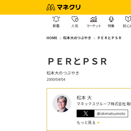
新着
人気
マーケット
特集
初心
HOME
松本大のつぶやき
ＰＥＲとＰＳＲ
ＰＥＲとＰＳＲ
松本大のつぶやき
2000/04/04
松本 大
マネックスグループ株式会社 取
@okimatsumoto
もっと見る