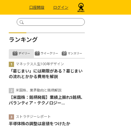
口座開設
ログイン
ランキング
デイリー
ウイークリー
マンスリー
マネックス人生100年デザイン
「墓じまい」には期限がある？墓じまい
の流れとかかる費用を解説
米国株、業界動向と銘柄解説
【米国株：銘柄発掘】業績上振れ5銘柄、
パランティア・テクノロジー...
ストラテジーレポート
半導体株の調整は底値をつけたか