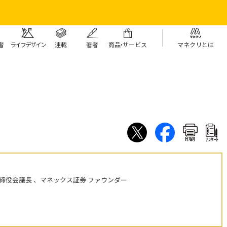
者
ライフデザイン
連載
著者
商
品・
サービス
マネクリとは
印刷
ｱﾝｹｰﾄ
締役会議長 、マネックス証券 ファウンダー