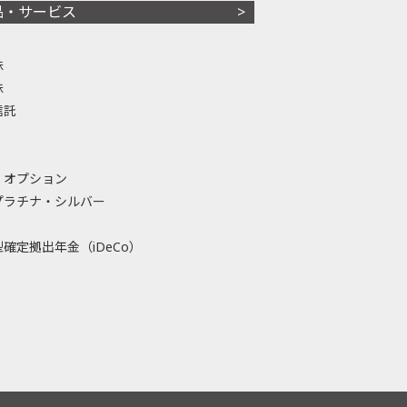
品・サービス
株
株
信託
・オプション
プラチナ・シルバー
確定拠出年金（iDeCo）