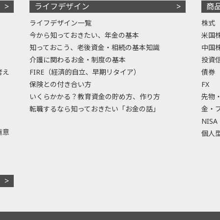
ライフデザイン
商
ライフデザイン一覧
株式
今から知っておきたい、年金の基本
米国
知っておこう、老後資金・相続の基本知識
中国
介護に関わるお金・制度の基本
投資
考え
FIRE（経済的自立、早期リタイア）
債券
保険との付き合い方
FX
いくらかかる？教育資金の貯め方、作り方
先物
転職するなら知っておきたい「お金の話」
金・
NISA
極意
個人型