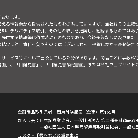
ております。
考える情報源から提供されたものを提供していますが、当社はその正確
売却、デリバティブ取引、その他の取引を推奨し、勧誘するものではあ
。提供する情報等は作成時現在のものであり、今後予告なしに変更また
の結果に対し責任を負うものではございません。投資にかかる最終決定
・サービス等について言及している部分があります。商品ごとに手数料
書面」、「目論見書」、「目論見書補完書面」または当社ウェブサイト
金融商品取引業者 関東財務局長（金商）第165号
日本証券業協会、一般社団法人 第二種金融商品取
一般社団法人 日本暗号資産等取引業協会、一般社
リスク・手数料などの重要事項