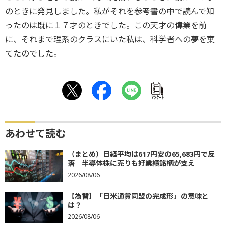
のときに発見しました。私がそれを参考書の中で読んで知
ったのは既に１７才のときでした。この天才の偉業を前
に、それまで理系のクラスにいた私は、科学者への夢を棄
てたのでした。
ｱﾝｹｰﾄ
あわせて読む
（まとめ）日経平均は617円安の65,683円で反
落 半導体株に売りも好業績銘柄が支え
2026/08/06
【為替】「日米通貨同盟の完成形」の意味と
は？
2026/08/06