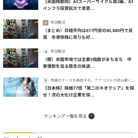
【米国株動向】AIスーパーサイクル第2幕、AI
インフラ投資拡大で恩恵...
市況概況
（まとめ）日経平均は617円安の65,683円で反
落 半導体株に売りも好...
市況概況
（朝）米国市場では主要3指数がまちまち 中
東情勢を巡る懸念の後退...
市場のテーマを再訪する。アナリストが読み解くテーマの本質
【日本株】株価77倍「第二のキオクシア」を探
せ！次の大化け企業を探...
ランキング一覧を見る