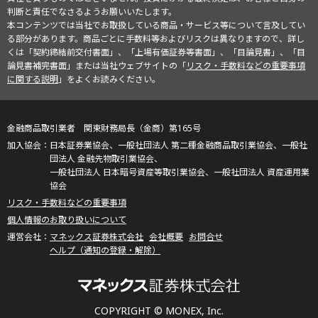
判断と責任でなさるようお願いいたします。
本コンテンツでは当社でお取扱している商品・サービス等について言及してい
る部分があります。商品ごとに手数料等およびリスクは異なりますので、詳し
くは「契約締結前交付書面」、「上場有価証券等書面」、「目論見書」、「目
論見書補完書面」または当社ウェブサイトの「
リスク・手数料などの重要事項
に関する説明
」をよくお読みください。
金融商品取引業者 関東財務局長（金商）第165号
日本証券業協会、一般社団法人 第二種金融商品取引業協会、一般社
団法人 金融先物取引業協会、
一般社団法人 日本暗号資産等取引業協会、一般社団法人 資産運用業
協会
リスク・手数料などの重要事項
個人情報のお取り扱いについて
マネックス証券株式会社
会社概要
お問合せ
ヘルプ（通知の登録・解除）
COPYRIGHT © MONEX, Inc.