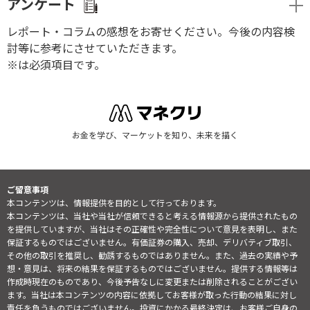
アンケート
レポート・コラムの感想をお寄せください。今後の内容検
討等に参考にさせていただきます。
※は必須項目です。
お金を学び、マーケットを知り、未来を描く
ご留意事項
本コンテンツは、情報提供を目的として行っております。
本コンテンツは、当社や当社が信頼できると考える情報源から提供されたもの
を提供していますが、当社はその正確性や完全性について意見を表明し、また
保証するものではございません。有価証券の購入、売却、デリバティブ取引、
その他の取引を推奨し、勧誘するものではありません。また、過去の実績や予
想・意見は、将来の結果を保証するものではございません。提供する情報等は
作成時現在のものであり、今後予告なしに変更または削除されることがござい
ます。当社は本コンテンツの内容に依拠してお客様が取った行動の結果に対し
責任を負うものではございません。投資にかかる最終決定は、お客様ご自身の