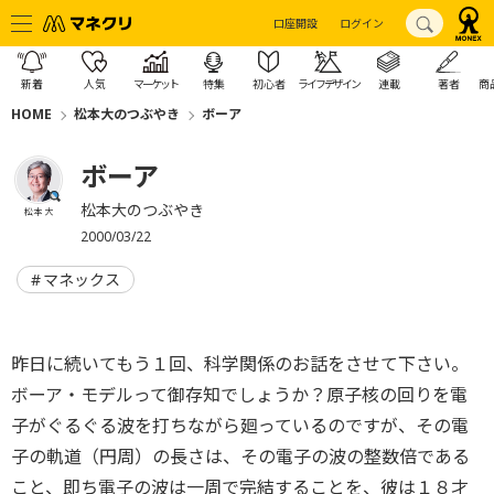
口座開設
ログイン
新着
人気
マーケット
特集
初心者
ライフデザイン
連載
著者
商
HOME
松本大のつぶやき
ボーア
ボーア
松本大のつぶやき
松本 大
2000/03/22
マネックス
昨日に続いてもう１回、科学関係のお話をさせて下さい。
ボーア・モデルって御存知でしょうか？原子核の回りを電
子がぐるぐる波を打ちながら廻っているのですが、その電
子の軌道（円周）の長さは、その電子の波の整数倍である
こと、即ち電子の波は一周で完結することを、彼は１８才