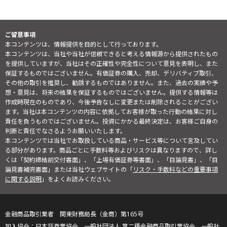
ご留意事項
本コンテンツは、情報提供を目的として行っております。
本コンテンツは、当社や当社が信頼できると考える情報源から提供されたもの
を提供していますが、当社はその正確性や完全性について意見を表明し、また
保証するものではございません。有価証券の購入、売却、デリバティブ取引、
その他の取引を推奨し、勧誘するものではありません。また、過去の実績や予
想・意見は、将来の結果を保証するものではございません。提供する情報等は
作成時現在のものであり、今後予告なしに変更または削除されることがござい
ます。当社は本コンテンツの内容に依拠してお客様が取った行動の結果に対し
責任を負うものではございません。投資にかかる最終決定は、お客様ご自身の
判断と責任でなさるようお願いいたします。
本コンテンツでは当社でお取扱している商品・サービス等について言及してい
る部分があります。商品ごとに手数料等およびリスクは異なりますので、詳し
くは「契約締結前交付書面」、「上場有価証券等書面」、「目論見書」、「目
論見書補完書面」または当社ウェブサイトの「
リスク・手数料などの重要事項
に関する説明
」をよくお読みください。
金融商品取引業者 関東財務局長（金商）第165号
日本証券業協会、一般社団法人 第二種金融商品取引業協会、一般社