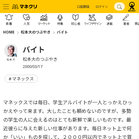
口座開設
ログイン
新着
人気
マーケット
特集
初心者
ライフデザイン
連載
著者
商
HOME
松本大のつぶやき
バイト
バイト
松本大のつぶやき
松本 大
2000/03/17
マネックス
マネックスでは毎日、学生アルバイトが一人とっかえひっ
かえやって来ます。大したことも頼めないのですが、多勢
の学生の人に会えるのはとても新鮮で楽しいものです。最
近彼らに与えた新しい仕事があります。毎日ネット上で何
か「いい」ものを探して、２０００円以内でネット上で買