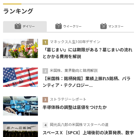
ランキング
デイリー
ウイークリー
マンスリー
マネックス人生100年デザイン
「墓じまい」には期限がある？墓じまいの流れ
とかかる費用を解説
米国株、業界動向と銘柄解説
【米国株：銘柄発掘】業績上振れ5銘柄、パラ
ンティア・テクノロジー...
ストラテジーレポート
半導体株の調整は底値をつけたか
岡元兵八郎の米国株マスターへの道
スペースＸ［SPCX］上場後初の決算発表、数字