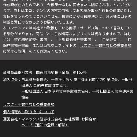
作成時現在のものであり、今後予告なしに変更または削除されることがござい
ます。当社は本コンテンツの内容に依拠してお客様が取った行動の結果に対し
責任を負うものではございません。投資にかかる最終決定は、お客様ご自身の
判断と責任でなさるようお願いいたします。
本コンテンツでは当社でお取扱している商品・サービス等について言及してい
る部分があります。商品ごとに手数料等およびリスクは異なりますので、詳し
くは「契約締結前交付書面」、「上場有価証券等書面」、「目論見書」、「目
論見書補完書面」または当社ウェブサイトの「
リスク・手数料などの重要事項
に関する説明
」をよくお読みください。
金融商品取引業者 関東財務局長（金商）第165号
日本証券業協会、一般社団法人 第二種金融商品取引業協会、一般社
団法人 金融先物取引業協会、
一般社団法人 日本暗号資産等取引業協会、一般社団法人 資産運用業
協会
リスク・手数料などの重要事項
個人情報のお取り扱いについて
マネックス証券株式会社
会社概要
お問合せ
ヘルプ（通知の登録・解除）