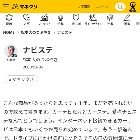
口座開設
ログイン
新着
人気
マーケット
特集
初心者
ライフデザイン
連載
著者
商
HOME
松本大のつぶやき
ナビステ
ナビステ
松本大のつぶやき
松本 大
2000/03/06
マネックス
こんな商品があったらと思って早１年。まだ発売されない
ので敢えて書きます。カーナビだけどカーステ。愛称ナビス
テなんてどうでしょう。インターネット接続できるカーナ
ビは日本でもいくつか売られ始めています。もう一歩進ん
で、ドライブに出かける前にＭＰ３でその日の雰囲気に合