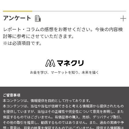
アンケート
レポート・コラムの感想をお寄せください。今後の内容検
討等に参考にさせていただきます。
※は必須項目です。
お金を学び、マーケットを知り、未来を描く
ご留意事項
本コンテンツは、情報提供を目的として行っております。
本コンテンツは、当社や当社が信頼できると考える情報源から提供されたもの
を提供していますが、当社はその正確性や完全性について意見を表明し、また
保証するものではございません。有価証券の購入、売却、デリバティブ取引、
その他の取引を推奨し、勧誘するものではありません。また、過去の実績や予
想・意見は、将来の結果を保証するものではございません。提供する情報等は