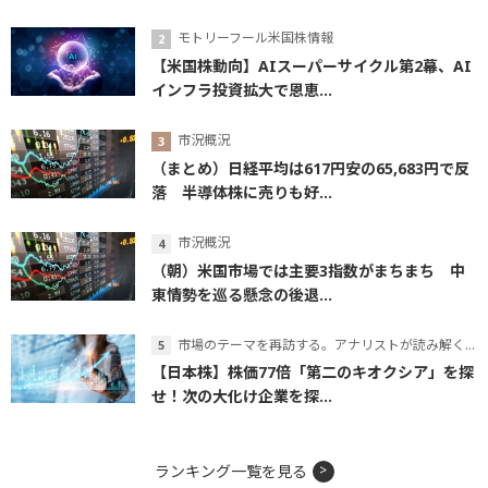
モトリーフール米国株情報
【米国株動向】AIスーパーサイクル第2幕、AI
インフラ投資拡大で恩恵...
市況概況
（まとめ）日経平均は617円安の65,683円で反
落 半導体株に売りも好...
市況概況
（朝）米国市場では主要3指数がまちまち 中
東情勢を巡る懸念の後退...
市場のテーマを再訪する。アナリストが読み解くテーマの本質
【日本株】株価77倍「第二のキオクシア」を探
せ！次の大化け企業を探...
ランキング一覧を見る