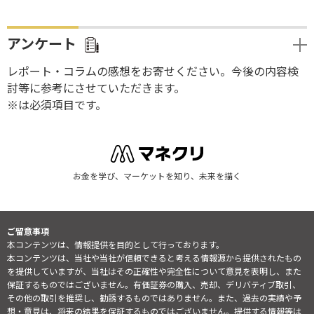
アンケート
レポート・コラムの感想をお寄せください。今後の内容検
討等に参考にさせていただきます。
※は必須項目です。
お金を学び、マーケットを知り、未来を描く
ご留意事項
本コンテンツは、情報提供を目的として行っております。
本コンテンツは、当社や当社が信頼できると考える情報源から提供されたもの
を提供していますが、当社はその正確性や完全性について意見を表明し、また
保証するものではございません。有価証券の購入、売却、デリバティブ取引、
その他の取引を推奨し、勧誘するものではありません。また、過去の実績や予
想・意見は、将来の結果を保証するものではございません。提供する情報等は