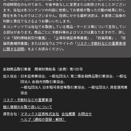
作成時現在のものであり、今後予告なしに変更または削除されることがござい
ます。当社は本コンテンツの内容に依拠してお客様が取った行動の結果に対し
責任を負うものではございません。投資にかかる最終決定は、お客様ご自身の
判断と責任でなさるようお願いいたします。
本コンテンツでは当社でお取扱している商品・サービス等について言及してい
る部分があります。商品ごとに手数料等およびリスクは異なりますので、詳し
くは「契約締結前交付書面」、「上場有価証券等書面」、「目論見書」、「目
論見書補完書面」または当社ウェブサイトの「
リスク・手数料などの重要事項
に関する説明
」をよくお読みください。
金融商品取引業者 関東財務局長（金商）第165号
日本証券業協会、一般社団法人 第二種金融商品取引業協会、一般社
団法人 金融先物取引業協会、
一般社団法人 日本暗号資産等取引業協会、一般社団法人 資産運用業
協会
リスク・手数料などの重要事項
個人情報のお取り扱いについて
マネックス証券株式会社
会社概要
お問合せ
ヘルプ（通知の登録・解除）