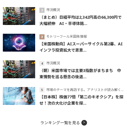
市況概況
（まとめ）日経平均は2,342円高の66,300円で
大幅続伸 AI・半導体銘...
モトリーフール米国株情報
【米国株動向】AIスーパーサイクル第2幕、AI
インフラ投資拡大で恩恵...
市況概況
（朝）米国市場では主要3指数がまちまち 中
東情勢を巡る懸念の後退...
市場のテーマを再訪する。アナリストが読み解くテーマの本質
【日本株】株価77倍「第二のキオクシア」を探
せ！次の大化け企業を探...
ランキング一覧を見る