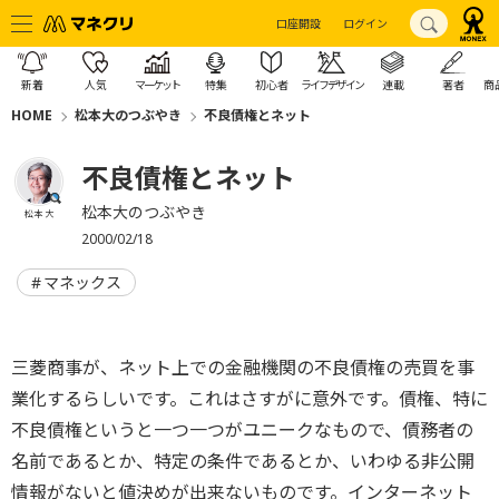
口座開設
ログイン
新着
人気
マーケット
特集
初心者
ライフデザイン
連載
著者
商
HOME
松本大のつぶやき
不良債権とネット
不良債権とネット
松本大のつぶやき
松本 大
2000/02/18
マネックス
三菱商事が、ネット上での金融機関の不良債権の売買を事
業化するらしいです。これはさすがに意外です。債権、特に
不良債権というと一つ一つがユニークなもので、債務者の
名前であるとか、特定の条件であるとか、いわゆる非公開
情報がないと値決めが出来ないものです。インターネット