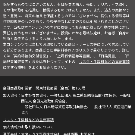
保証するものではございません。有価証券の購入、売却、デリバティブ取引、
その他の取引を推奨し、勧誘するものではありません。また、過去の実績や予
想・意見は、将来の結果を保証するものではございません。提供する情報等は
作成時現在のものであり、今後予告なしに変更または削除されることがござい
ます。当社は本コンテンツの内容に依拠してお客様が取った行動の結果に対し
責任を負うものではございません。投資にかかる最終決定は、お客様ご自身の
判断と責任でなさるようお願いいたします。
本コンテンツでは当社でお取扱している商品・サービス等について言及してい
る部分があります。商品ごとに手数料等およびリスクは異なりますので、詳し
くは「契約締結前交付書面」、「上場有価証券等書面」、「目論見書」、「目
論見書補完書面」または当社ウェブサイトの「
リスク・手数料などの重要事項
に関する説明
」をよくお読みください。
金融商品取引業者 関東財務局長（金商）第165号
日本証券業協会、一般社団法人 第二種金融商品取引業協会、一般社
団法人 金融先物取引業協会、
一般社団法人 日本暗号資産等取引業協会、一般社団法人 資産運用業
協会
リスク・手数料などの重要事項
個人情報のお取り扱いについて
マネックス証券株式会社
会社概要
お問合せ