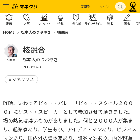
口座開設
ログイン
新着
人気
マーケット
特集
初心者
ライフデザイン
連載
著者
商
HOME
松本大のつぶやき
核融合
核融合
松本大のつぶやき
松本 大
2000/02/03
マネックス
昨晩、いわゆるビット・バレー「ビット・スタイル２００
０」にゲスト・スピーカーとして参加させて頂きました。
場の熱気は凄いものがありました。何と２０００人が集ま
り、起業家あり、学生あり、アイデア・マンあり、ビジネス
マンあり、国内外の資本家あり、証券マンあり、内外報道