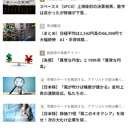
スペースＸ［SPCX］上場後初の決算発表、数字
は良かったが株価が下落...
市況概況
（まとめ）日経平均は2,342円高の66,300円で
大幅続伸 AI・半導体銘...
吉田恒の為替デイリー
【為替】「異常な円安」と1995年「異常な円
高」
市場のテーマを再訪する。アナリストが読み解くテーマの本質
【日本株】「風が吹けば桶屋が儲かる」金利上
昇の連鎖反応。私たちの...
市場のテーマを再訪する。アナリストが読み解くテーマの本質
【日本株】株価77倍「第二のキオクシア」を探
せ！次の大化け企業を探...