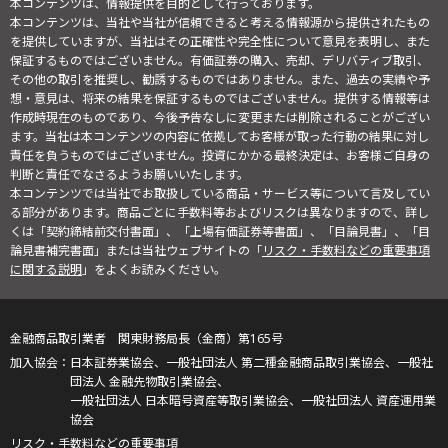
本コンテンツは、情報提供を目的として行っております。
本コンテンツは、当社や当社が信頼できると考える情報源から提供されたもの
を提供していますが、当社はその正確性や完全性について意見を表明し、また
保証するものではございません。有価証券の購入、売却、デリバティブ取引、
その他の取引を推奨し、勧誘するものではありません。また、過去の実績や予
想・意見は、将来の結果を保証するものではございません。提供する情報等は
作成時現在のものであり、今後予告なしに変更または削除されることがござい
ます。当社は本コンテンツの内容に依拠してお客様が取った行動の結果に対し
責任を負うものではございません。投資にかかる最終決定は、お客様ご自身の
判断と責任でなさるようお願いいたします。
本コンテンツでは当社でお取扱している商品・サービス等について言及してい
る部分があります。商品ごとに手数料等およびリスクは異なりますので、詳し
くは「契約締結前交付書面」、「上場有価証券等書面」、「目論見書」、「目
論見書補完書面」または当社ウェブサイトの「
リスク・手数料などの重要事項
に関する説明
」をよくお読みください。
金融商品取引業者 関東財務局長（金商）第165号
日本証券業協会、一般社団法人 第二種金融商品取引業協会、一般社
団法人 金融先物取引業協会、
一般社団法人 日本暗号資産等取引業協会、一般社団法人 資産運用業
協会
リスク・手数料などの重要事項