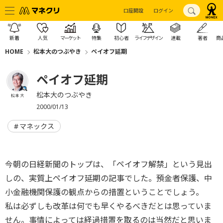
口座開設
ログイン
新着
人気
マーケット
特集
初心者
ライフデザイン
連載
著者
商
HOME
松本大のつぶやき
ペイオフ延期
ペイオフ延期
松本大のつぶやき
松本 大
2000/01/13
マネックス
今朝の日経新聞のトップは、「ペイオフ解禁」という見出
しの、実質上ペイオフ延期の記事でした。預金者保護、中
小金融機関保護の観点からの措置ということでしょう。
私は必ずしも改革は何でも早くやるべきだとは思っていま
せん。事情によっては経過措置を取るのは当然だと思いま