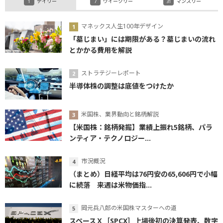
デイリー
ウイークリー
マンスリー
マネックス人生100年デザイン
「墓じまい」には期限がある？墓じまいの流れ
とかかる費用を解説
ストラテジーレポート
半導体株の調整は底値をつけたか
米国株、業界動向と銘柄解説
【米国株：銘柄発掘】業績上振れ5銘柄、パラ
ンティア・テクノロジー...
市況概況
（まとめ）日経平均は76円安の65,606円で小幅
に続落 来週は米物価指...
岡元兵八郎の米国株マスターへの道
スペースＸ［SPCX］上場後初の決算発表、数字