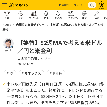
口座開設
ログイン
新着
人気
マーケット
特集
初心者
ライフデザイン
連載
著者
商
HOME
吉田恒の為替デイリー
【為替】52週MAで考える米ドル／円と米
金利
【為替】52週MAで考える米ドル
／円と米金利
吉田 恒
吉田恒の為替デイリー
2024/11/19
FX
マネックス
ドル円
米ドル／円は先週（11月11日週）で4週連続52週MA（移
動平均線）を上回った。経験的に、トレンドと逆行する
一時的な上昇なら、52週MAを1ヶ月以上長く上回る可能
性は低い。つまり、そろそろ足下で150.3円程度の52週