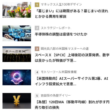
マネックス人生100年デザイン
「墓じまい」には期限がある？墓じまいの流れ
とかかる費用を解説
ストラテジーレポート
半導体株の調整は底値をつけたか
岡元兵八郎の米国株マスターへの道
スペースＸ［SPCX］上場後初の決算発表、数字
は良かったが株価が下落...
モトリーフール米国株情報
【米国株動向】AIスーパーサイクル第2幕、AI
インフラ投資拡大で恩恵...
吉田恒の為替デイリー
【為替】120日MA（移動平均線）割れが示す円
売り取引の損失