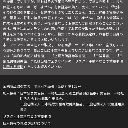
を提供していますが、当社はその正確性や完全性について意見を表明し、また
保証するものではございません。有価証券の購入、売却、デリバティブ取引、
その他の取引を推奨し、勧誘するものではありません。また、過去の実績や予
想・意見は、将来の結果を保証するものではございません。提供する情報等は
作成時現在のものであり、今後予告なしに変更または削除されることがござい
ます。当社は本コンテンツの内容に依拠してお客様が取った行動の結果に対し
責任を負うものではございません。投資にかかる最終決定は、お客様ご自身の
判断と責任でなさるようお願いいたします。
本コンテンツでは当社でお取扱している商品・サービス等について言及してい
る部分があります。商品ごとに手数料等およびリスクは異なりますので、詳し
くは「契約締結前交付書面」、「上場有価証券等書面」、「目論見書」、「目
論見書補完書面」または当社ウェブサイトの「
リスク・手数料などの重要事項
に関する説明
」をよくお読みください。
金融商品取引業者 関東財務局長（金商）第165号
日本証券業協会、一般社団法人 第二種金融商品取引業協会、一般社
団法人 金融先物取引業協会、
一般社団法人 日本暗号資産等取引業協会、一般社団法人 資産運用業
協会
リスク・手数料などの重要事項
個人情報のお取り扱いについて