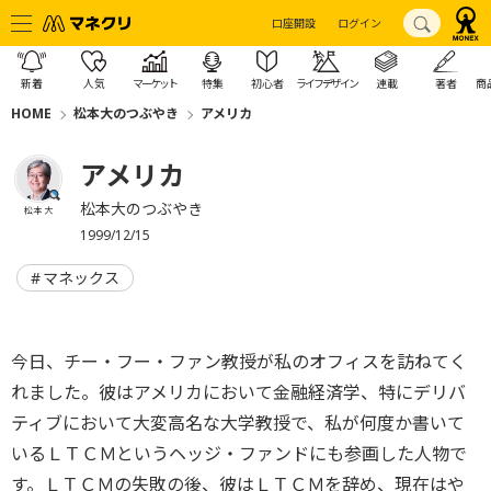
口座開設
ログイン
新着
人気
マーケット
特集
初心者
ライフデザイン
連載
著者
商
HOME
松本大のつぶやき
アメリカ
アメリカ
松本大のつぶやき
松本 大
1999/12/15
マネックス
今日、チー・フー・ファン教授が私のオフィスを訪ねてく
れました。彼はアメリカにおいて金融経済学、特にデリバ
ティブにおいて大変高名な大学教授で、私が何度か書いて
いるＬＴＣＭというヘッジ・ファンドにも参画した人物で
す。ＬＴＣＭの失敗の後、彼はＬＴＣＭを辞め、現在はや