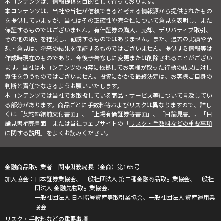
本コンテンツは、情報提供を目的として行っております。
本コンテンツは、当社や当社が信頼できると考える情報源から提供されたもの
を提供していますが、当社はその正確性や完全性について意見を表明し、また
保証するものではございません。有価証券の購入、売却、デリバティブ取引、
その他の取引を推奨し、勧誘するものではありません。また、過去の実績や予
想・意見は、将来の結果を保証するものではございません。提供する情報等は
作成時現在のものであり、今後予告なしに変更または削除されることがござい
ます。当社は本コンテンツの内容に依拠してお客様が取った行動の結果に対し
責任を負うものではございません。投資にかかる最終決定は、お客様ご自身の
判断と責任でなさるようお願いいたします。
本コンテンツでは当社でお取扱している商品・サービス等について言及してい
る部分があります。商品ごとに手数料等およびリスクは異なりますので、詳し
くは「契約締結前交付書面」、「上場有価証券等書面」、「目論見書」、「目
論見書補完書面」または当社ウェブサイトの「
リスク・手数料などの重要事項
に関する説明
」をよくお読みください。
金融商品取引業者 関東財務局長（金商）第165号
日本証券業協会、一般社団法人 第二種金融商品取引業協会、一般社
団法人 金融先物取引業協会、
一般社団法人 日本暗号資産等取引業協会、一般社団法人 資産運用業
協会
リスク・手数料などの重要事項