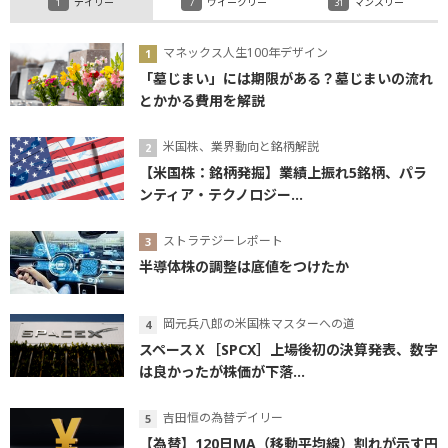
デイリー
ウイークリー
マンスリー
マネックス人生100年デザイン
「墓じまい」には期限がある？墓じまいの流れ
とかかる費用を解説
米国株、業界動向と銘柄解説
【米国株：銘柄発掘】業績上振れ5銘柄、パラ
ンティア・テクノロジー...
ストラテジーレポート
半導体株の調整は底値をつけたか
岡元兵八郎の米国株マスターへの道
スペースＸ［SPCX］上場後初の決算発表、数字
は良かったが株価が下落...
吉田恒の為替デイリー
【為替】120日MA（移動平均線）割れが示す円