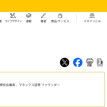
者
ライフデザイン
連載
著者
商
品・
サービス
マネクリとは
印刷
ｱﾝｹｰﾄ
締役会議長 、マネックス証券 ファウンダー