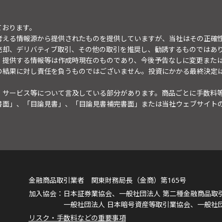
ております。
考える情報源から提供されたものを提供していますが、当社はその正確
売却、デリバティブ取引、その他の取引を推奨し、勧誘するものではあ
。提供する情報等は作成時現在のものであり、今後予告なしに変更また
の結果に対し責任を負うものではございません。投資にかかる最終決定
・サービス等について言及している部分があります。商品ごとに手数料
書面」、「目論見書」、「目論見書補完書面」または当社ウェブサイト
金融商品取引業者 関東財務局長（金商）第165号
日本証券業協会、一般社団法人 第二種金融商品取
一般社団法人 日本暗号資産等取引業協会、一般社
リスク・手数料などの重要事項