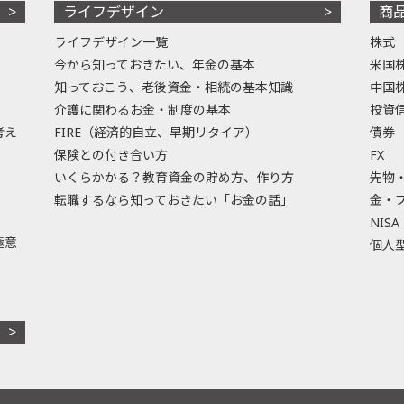
ライフデザイン
商
ライフデザイン一覧
株式
今から知っておきたい、年金の基本
米国
知っておこう、老後資金・相続の基本知識
中国
介護に関わるお金・制度の基本
投資
考え
FIRE（経済的自立、早期リタイア）
債券
保険との付き合い方
FX
いくらかかる？教育資金の貯め方、作り方
先物
転職するなら知っておきたい「お金の話」
金・
NISA
極意
個人型