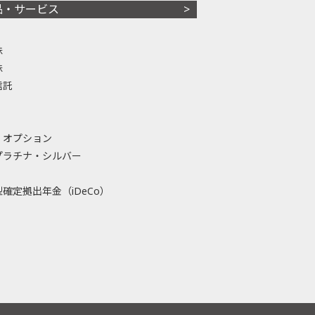
品・サービス
株
株
信託
・オプション
プラチナ・シルバー
確定拠出年金（iDeCo）