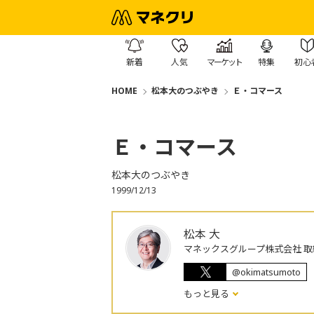
新着
人気
マーケット
特集
初心
HOME
松本大のつぶやき
Ｅ・コマース
Ｅ・コマース
松本大のつぶやき
1999/12/13
松本 大
マネックスグループ株式会社 取
@okimatsumoto
もっと見る