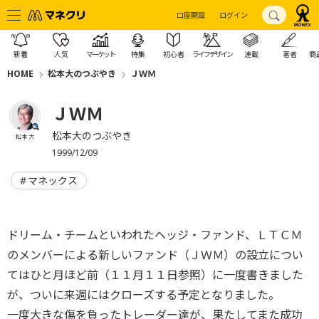
口座開設
ログイン
新着
人気
マーケット
特集
初心者
ライフデザイン
連載
著者
商
HOME
松本大のつぶやき
ＪＷＭ
ＪＷＭ
松本大のつぶやき
松本 大
1999/12/09
マネックス
ドリーム・チームといわれたヘッジ・ファンド、ＬＴＣＭ
のメンバーによる新しいファンド（ＪＷＭ）の設立につい
てはひと月ほど前（１１月１１日参照）に一度書きました
が、ついに来週にはクローズする予定となりました。
一度大きな傷を負ったトレーダー達が、果たしてまた成功