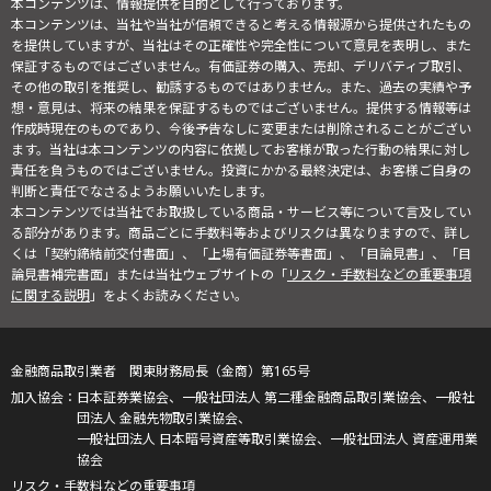
本コンテンツは、情報提供を目的として行っております。
本コンテンツは、当社や当社が信頼できると考える情報源から提供されたもの
を提供していますが、当社はその正確性や完全性について意見を表明し、また
保証するものではございません。有価証券の購入、売却、デリバティブ取引、
その他の取引を推奨し、勧誘するものではありません。また、過去の実績や予
想・意見は、将来の結果を保証するものではございません。提供する情報等は
作成時現在のものであり、今後予告なしに変更または削除されることがござい
ます。当社は本コンテンツの内容に依拠してお客様が取った行動の結果に対し
責任を負うものではございません。投資にかかる最終決定は、お客様ご自身の
判断と責任でなさるようお願いいたします。
本コンテンツでは当社でお取扱している商品・サービス等について言及してい
る部分があります。商品ごとに手数料等およびリスクは異なりますので、詳し
くは「契約締結前交付書面」、「上場有価証券等書面」、「目論見書」、「目
論見書補完書面」または当社ウェブサイトの「
リスク・手数料などの重要事項
に関する説明
」をよくお読みください。
金融商品取引業者 関東財務局長（金商）第165号
日本証券業協会、一般社団法人 第二種金融商品取引業協会、一般社
団法人 金融先物取引業協会、
一般社団法人 日本暗号資産等取引業協会、一般社団法人 資産運用業
協会
リスク・手数料などの重要事項