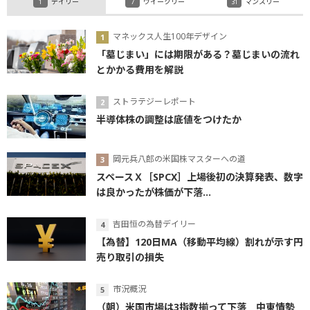
デイリー
ウイークリー
マンスリー
マネックス人生100年デザイン
「墓じまい」には期限がある？墓じまいの流れ
とかかる費用を解説
ストラテジーレポート
半導体株の調整は底値をつけたか
岡元兵八郎の米国株マスターへの道
スペースＸ［SPCX］上場後初の決算発表、数字
は良かったが株価が下落...
吉田恒の為替デイリー
【為替】120日MA（移動平均線）割れが示す円
売り取引の損失
市況概況
（朝）米国市場は3指数揃って下落 中東情勢