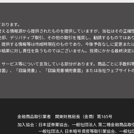
ております。
考える情報源から提供されたものを提供していますが、当社はその正確
売却、デリバティブ取引、その他の取引を推奨し、勧誘するものではあ
。提供する情報等は作成時現在のものであり、今後予告なしに変更また
の結果に対し責任を負うものではございません。投資にかかる最終決定
・サービス等について言及している部分があります。商品ごとに手数料
書面」、「目論見書」、「目論見書補完書面」または当社ウェブサイト
金融商品取引業者 関東財務局長（金商）第165号
日本証券業協会、一般社団法人 第二種金融商品取
一般社団法人 日本暗号資産等取引業協会、一般社