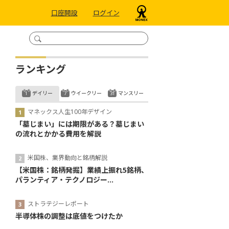
口座開設
ログイン
ランキング
デイリー
ウイークリー
マンスリー
マネックス人生100年デザイン
「墓じまい」には期限がある？墓じまい
の流れとかかる費用を解説
米国株、業界動向と銘柄解説
【米国株：銘柄発掘】業績上振れ5銘柄、
パランティア・テクノロジー...
ストラテジーレポート
半導体株の調整は底値をつけたか