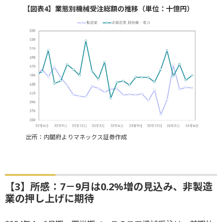
【図表4】業態別機械受注総額の推移（単位：十億円）
出所：内閣府よりマネックス証券作成
【3】所感：7－9月は0.2%増の見込み、非製造
業の押し上げに期待