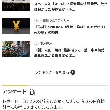
スペースＸ［SPCX］上場後初の決算発表、数字
は良かったが株価が下落...
吉田恒の為替デイリー
【為替】120日MA（移動平均線）割れが示す円
売り取引の損失
市況概況
（朝）米国市場は3指数揃って下落 中東情勢
悪化懸念から投資家心理...
ランキング一覧を見る
アンケート
レポート・コラムの感想をお寄せください。今後の内容検
討等に参考にさせていただきます。