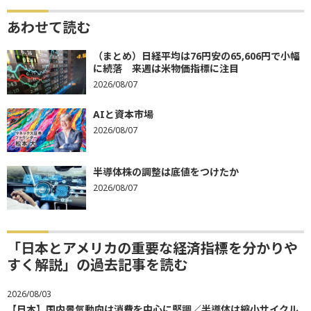
あわせて読む
（まとめ）日経平均は76円安の65,606円で小幅
に続落 来週は米物価指標に注目
2026/08/07
AIと資本市場
2026/08/07
半導体株の調整は底値をつけたか
2026/08/07
「日本とアメリカの重要な経済指標を分かりや
すく解説」の過去記事を読む
2026/08/03
【日本】国内景気動向は消費を中心に堅調／半導体は縮小サイクル