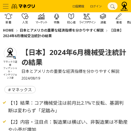
口座開設
ログイン
新着
人気
マーケット
特集
初心者
ライフデザイン
連載
著者
商
HOME
日本とアメリカの重要な経済指標を分かりやすく解説
【日本】
2024年6月機械受注統計の結果
【日本】2024年6月機械受注統計
の結果
マネックス証
券
フィナンシャ
日本とアメリカの重要な経済指標を分かりやすく解説
ル・
インテリジェ
2024/08/19
ンス部
マネックス
【1】結果：コア機械受注は前月比2.1%で反転、基調判
断は変わらず「足踏み」
【2】内容・注目点：製造業は横ばい、非製造業は不動産
や小売が増加