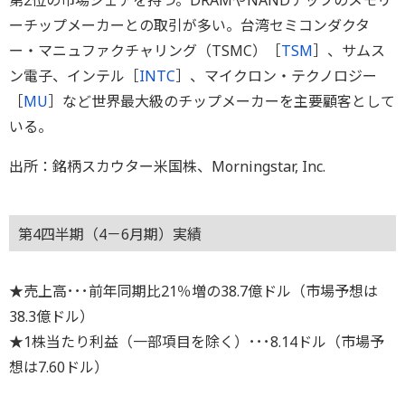
第2位の市場シェアを持つ。DRAMやNANDチップのメモリ
ーチップメーカーとの取引が多い。台湾セミコンダクタ
ー・マニュファクチャリング（TSMC）［
TSM
］、サムス
ン電子、インテル［
INTC
］、マイクロン・テクノロジー
［
MU
］など世界最大級のチップメーカーを主要顧客として
いる。
出所：銘柄スカウター米国株、Morningstar, Inc.
第4四半期（4－6月期）実績
★売上高･･･前年同期比21％増の38.7億ドル（市場予想は
38.3億ドル）
★1株当たり利益（一部項目を除く）･･･8.14ドル（市場予
想は7.60ドル）