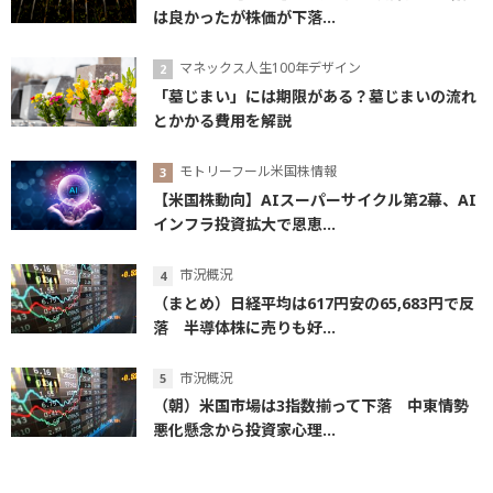
は良かったが株価が下落...
マネックス人生100年デザイン
「墓じまい」には期限がある？墓じまいの流れ
とかかる費用を解説
モトリーフール米国株情報
【米国株動向】AIスーパーサイクル第2幕、AI
インフラ投資拡大で恩恵...
市況概況
（まとめ）日経平均は617円安の65,683円で反
落 半導体株に売りも好...
市況概況
（朝）米国市場は3指数揃って下落 中東情勢
悪化懸念から投資家心理...