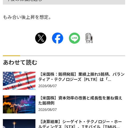
もみ合い後上昇を想定。
ｱﾝｹｰﾄ
あわせて読む
【米国株：銘柄発掘】業績上振れ5銘柄、パラン
ティア・テクノロジーズ［PLTR］は「...
2026/08/07
【米国株】資本効率の改善と成長性を兼ね備え
た銘柄例
2026/08/07
【決算結果】シーゲイト・テクノロジー・ホー
ルディングス［STX］、Tモバイル［TMUS...