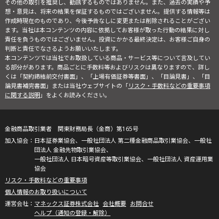
その他の取引を推奨し、勧誘するものではありません。また、過去の実績や予
想・意見は、将来の結果を保証するものではございません。提供する情報等は
作成時現在のものであり、今後予告なしに変更または削除されることがござい
ます。当社は本コンテンツの内容に依拠してお客様が取った行動の結果に対し
責任を負うものではございません。投資にかかる最終決定は、お客様ご自身の
判断と責任でなさるようお願いいたします。
本コンテンツでは当社でお取扱している商品・サービス等について言及してい
る部分があります。商品ごとに手数料等およびリスクは異なりますので、詳し
くは「契約締結前交付書面」、「上場有価証券等書面」、「目論見書」、「目
論見書補完書面」または当社ウェブサイトの「
リスク・手数料などの重要事項
に関する説明
」をよくお読みください。
金融商品取引業者 関東財務局長（金商）第165号
日本証券業協会、一般社団法人 第二種金融商品取引業協会、一般社
団法人 金融先物取引業協会、
一般社団法人 日本暗号資産等取引業協会、一般社団法人 資産運用業
協会
リスク・手数料などの重要事項
個人情報のお取り扱いについて
マネックス証券株式会社
会社概要
お問合せ
ヘルプ（通知の登録・解除）