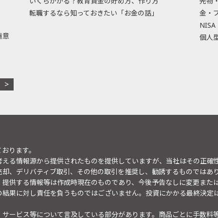
いくらかかる？教育資金の貯め方、作り方
先物
転職するなら知っておきたい「お金の話」
金・
NISA
極意
個人型
ております。
考える情報源から提供されたものを提供していますが、当社はその正確
売却、デリバティブ取引、その他の取引を推奨し、勧誘するものではあ
。提供する情報等は作成時現在のものであり、今後予告なしに変更また
の結果に対し責任を負うものではございません。投資にかかる最終決定
・サービス等について言及している部分があります。商品ごとに手数料