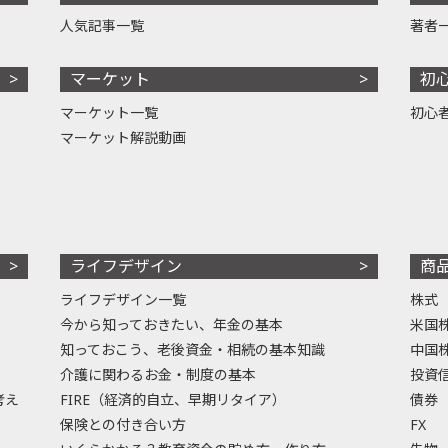
人気記事一覧
著者
マーケット
初
マーケット一覧
初心
マーケット解説動画
ライフデザイン
商
ライフデザイン一覧
株式
今から知っておきたい、年金の基本
米国
知っておこう、老後資金・相続の基本知識
中国
介護に関わるお金・制度の基本
投資
考え
FIRE（経済的自立、早期リタイア）
債券
保険との付き合い方
FX