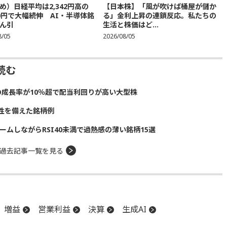
め）日経平均は2,342円高の
【日本株】「風が吹けば桶屋が儲か
300円で大幅続伸 AI・半導体銘
る」金利上昇の連鎖反応。私たちの
ん引
生活と株価はど...
8/05
2026/08/05
読む
の成長率が10％超で配当利回りが高い大型株
性を備えた銘柄例
ームしながらRSI40未満で過熱感の薄い銘柄15選
過去記事一覧を見る
増益
営業利益
決算
生成AI