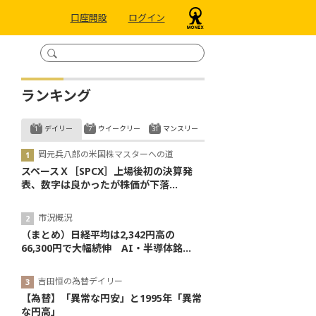
口座開設
ログイン
ランキング
デイリー
ウイークリー
マンスリー
岡元兵八郎の米国株マスターへの道
スペースＸ［SPCX］上場後初の決算発
表、数字は良かったが株価が下落...
市況概況
（まとめ）日経平均は2,342円高の
66,300円で大幅続伸 AI・半導体銘...
吉田恒の為替デイリー
【為替】「異常な円安」と1995年「異常
な円高」