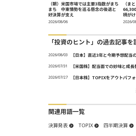
（朝）米国市場では主要3指数がまち
（まと
まち 中東情勢を巡る懸念の後退と
66,
好決算が支え
柄がけ
2026/08/06
2026/0
「投資のヒント」の過去記事を
2026/08/03
【日本】直近3年と今期予想配当
2026/07/31
【米国株】配当面での妙味と成長
2026/07/27
【日本株】TOPIXをアウトパフォ
関連用語一覧
決算発表
TOPIX
四半期決算