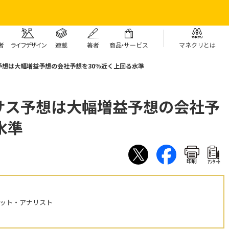
者
ライフデザイン
連載
著者
商
品・
サービス
マネクリとは
予想は大幅増益予想の会社予想を30％近く上回る水準
サス予想は大幅増益予想の会社予
水準
印刷
ｱﾝｹｰﾄ
ケット・アナリスト