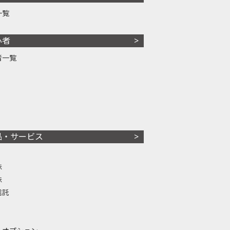
一覧
心者
者一覧
品・サービス
株
株
信託