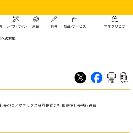
者
ライフデザイン
連載
著者
商
品・
サービス
マネクリとは
化への対応
印刷
ｱﾝｹｰﾄ
社長CEO／マネックス証券株式会社 取締役社長執行役員