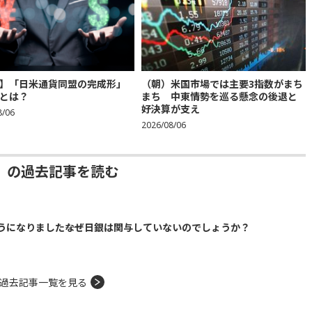
】「日米通貨同盟の完成形」
（朝）米国市場では主要3指数がまち
とは？
まち 中東情勢を巡る懸念の後退と
好決算が支え
8/06
2026/08/06
」の過去記事を読む
になりました――なぜ日銀は関与していないのでしょうか？
過去記事一覧を見る