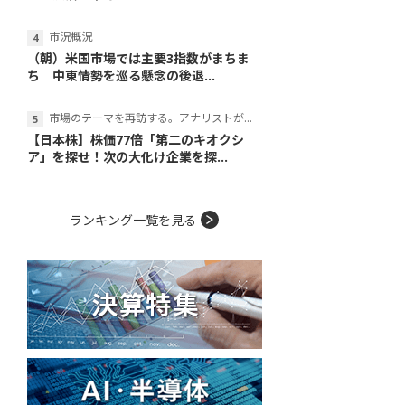
市況概況
（朝）米国市場では主要3指数がまちま
ち 中東情勢を巡る懸念の後退...
市場のテーマを再訪する。アナリストが読み解くテーマの本質
【日本株】株価77倍「第二のキオクシ
ア」を探せ！次の大化け企業を探...
ランキング一覧を見る