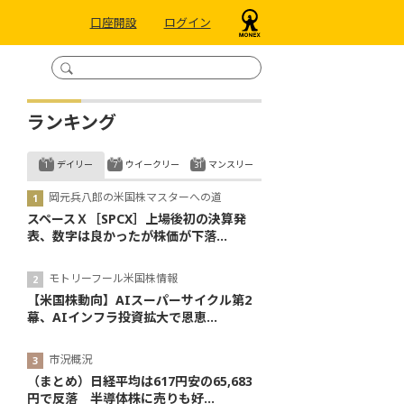
口座開設
ログイン
ランキング
デイリー
ウイークリー
マンスリー
岡元兵八郎の米国株マスターへの道
スペースＸ［SPCX］上場後初の決算発
表、数字は良かったが株価が下落...
モトリーフール米国株情報
【米国株動向】AIスーパーサイクル第2
幕、AIインフラ投資拡大で恩恵...
市況概況
（まとめ）日経平均は617円安の65,683
円で反落 半導体株に売りも好...