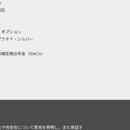
株
信託
・オプション
プラチナ・シルバー
確定拠出年金（iDeCo）
性や完全性について意見を表明し、また保証す