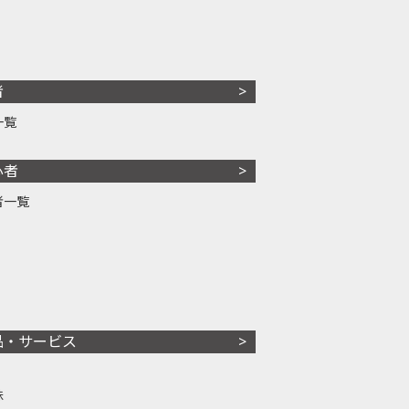
者
一覧
心者
者一覧
品・サービス
株