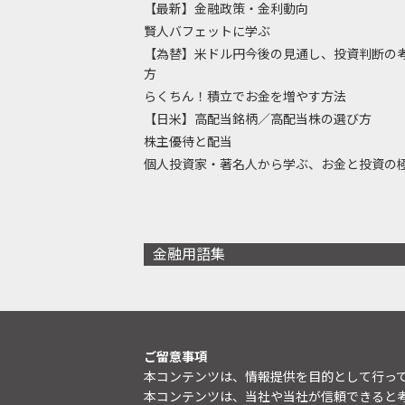
【最新】金融政策・金利動向
賢人バフェットに学ぶ
【為替】米ドル円今後の見通し、投資判断の
方
らくちん！積立でお金を増やす方法
【日米】高配当銘柄／高配当株の選び方
株主優待と配当
個人投資家・著名人から学ぶ、お金と投資の
金融用語集
ご留意事項
本コンテンツは、情報提供を目的として行っ
本コンテンツは、当社や当社が信頼できると