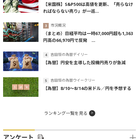
【米国株】S&P500は高値を更新、「売らなけ
ればならない売り」が一巡...
市況概況
（まとめ）日経平均は一時67,000円超も1,363
円高の66,970円で反発 ...
吉田恒の為替デイリー
【為替】円安を主導した投機円売りが急減
吉田恒の為替ウイークリー
【為替】8/10～8/14の米ドル／円を予想する
ランキング一覧を見る
アンケート