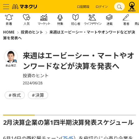
口座開設
ログイン
新着
人気
マーケット
特集
初心者
ライフデザイン
連載
著者
商
HOME
投資のヒント
来週はエービーシー・マートやオンワードなどが決
算を発表へ
来週はエービーシー・マートやオ
ンワードなどが決算を発表へ
金山 敏之
投資のヒント
2024/06/28
株式
決算
2月決算企業の第1四半期決算発表スケジュール
6月14日の西松屋チェーン(
7545
）を皮切りに小売り企業を