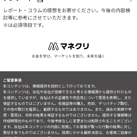
レポート・コラムの感想をお寄せください。今後の内容検
討等に参考にさせていただきます。
※は必須項目です。
お金を学び、マーケットを知り、未来を描く
ご留意事項
本コンテンツは、情報提供を目的として行っております。
本コンテンツは、当社や当社が信頼できると考える情報源から提供されたもの
を提供していますが、当社はその正確性や完全性について意見を表明し、また
保証するものではございません。有価証券の購入、売却、デリバティブ取引、
その他の取引を推奨し、勧誘するものではありません。また、過去の実績や予
想・意見は、将来の結果を保証するものではございません。提供する情報等は
作成時現在のものであり、今後予告なしに変更または削除されることがござい
ます。当社は本コンテンツの内容に依拠してお客様が取った行動の結果に対し
責任を負うものではございません。投資にかかる最終決定は、お客様ご自身の