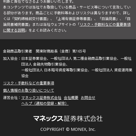
判断と責任でなさるようお願いいたします。
本コンテンツでは当社でお取扱している商品・サービス等について言及してい
る部分があります。商品ごとに手数料等およびリスクは異なりますので、詳し
くは「契約締結前交付書面」、「上場有価証券等書面」、「目論見書」、「目
論見書補完書面」または当社ウェブサイトの「
リスク・手数料などの重要事項
に関する説明
」をよくお読みください。
金融商品取引業者 関東財務局長（金商）第165号
日本証券業協会、一般社団法人 第二種金融商品取引業協会、一般社
団法人 金融先物取引業協会、
一般社団法人 日本暗号資産等取引業協会、一般社団法人 資産運用業
協会
リスク・手数料などの重要事項
個人情報のお取り扱いについて
マネックス証券株式会社
会社概要
お問合せ
ヘルプ（通知の登録・解除）
COPYRIGHT © MONEX, Inc.