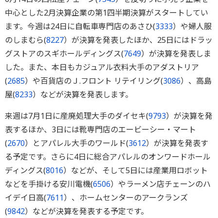
中心とした2月決算企業の第1四半期決算がスタートしてい
ます。今週は24日に自転車専門店のあさひ(
3333
）や婦人服
のしまむら(
8227
）が決算を発表したほか、25日にはドラッ
グストアのスギホールディングス(
7649
）が決算を発表しま
した。また、本日もカジュアル衣料大手のアダストリア
(
2685
）や百貨店のＪ.フロント リテイリング(
3086
）、高島
屋(
8233
）などが決算を発表します。
来週は7月1日に産廃処理大手のダイセキ(
9793
）が決算を発
表するほか、3日には靴専門店のエービーシー・マート
(
2670
）とアパレル大手のワールド(
3612
）が決算を発表す
る予定です。さらに4日に総合アパレルのオンワードホール
ディングス(
8016
）などが、そして5日には産業用ロボット
などを手掛ける安川電機(
6506
）やラーメン店チェーンのハ
イデイ日高(
7611
）、ホームセンターのアークランズ
(
9842
）などが決算を発表する予定です。