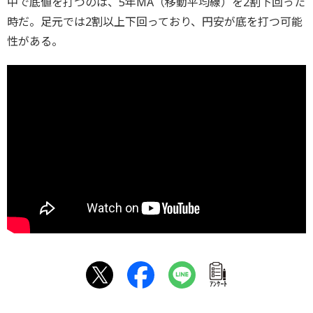
中で底値を打つのは、5年MA（移動平均線）を2割下回った
時だ。足元では2割以上下回っており、円安が底を打つ可能
性がある。
ｱﾝｹｰﾄ