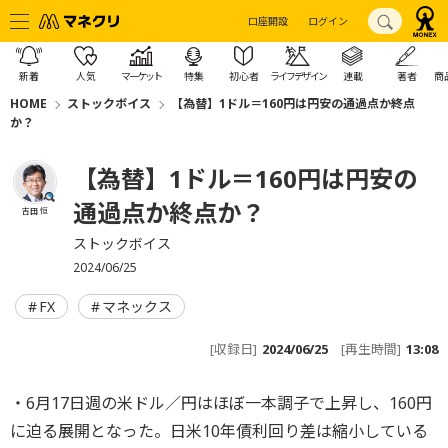
口座開設
ログイン
新着
人気
マーケット
特集
初心者
ライフデザイン
連載
著者
商
HOME
ストックボイス
【為替】1ドル＝160円は円安の通過点か終点
か？
【為替】1ドル＝160円は円安の
通過点か終点か？
吉田 恒
ストックボイス
2024/06/25
FX
マネックス
[収録日]
2024/06/25
[再生時間]
13:08
・6月17日週の米ドル／円はほぼ一本調子で上昇し、160円
に迫る展開となった。日米10年債利回り差は縮小している