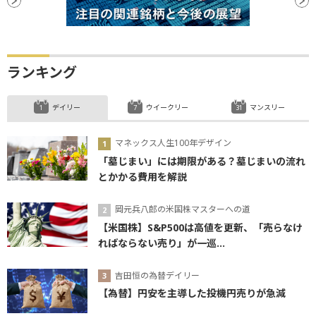
ランキング
デイリー
ウイークリー
マンスリー
マネックス人生100年デザイン
「墓じまい」には期限がある？墓じまいの流れ
とかかる費用を解説
岡元兵八郎の米国株マスターへの道
【米国株】S&P500は高値を更新、「売らなけ
ればならない売り」が一巡...
吉田恒の為替デイリー
【為替】円安を主導した投機円売りが急減