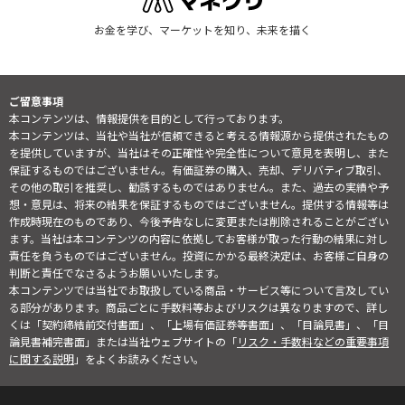
お金を学び、マーケットを知り、未来を描く
ご留意事項
本コンテンツは、情報提供を目的として行っております。
本コンテンツは、当社や当社が信頼できると考える情報源から提供されたもの
を提供していますが、当社はその正確性や完全性について意見を表明し、また
保証するものではございません。有価証券の購入、売却、デリバティブ取引、
その他の取引を推奨し、勧誘するものではありません。また、過去の実績や予
想・意見は、将来の結果を保証するものではございません。提供する情報等は
作成時現在のものであり、今後予告なしに変更または削除されることがござい
ます。当社は本コンテンツの内容に依拠してお客様が取った行動の結果に対し
責任を負うものではございません。投資にかかる最終決定は、お客様ご自身の
判断と責任でなさるようお願いいたします。
本コンテンツでは当社でお取扱している商品・サービス等について言及してい
る部分があります。商品ごとに手数料等およびリスクは異なりますので、詳し
くは「契約締結前交付書面」、「上場有価証券等書面」、「目論見書」、「目
論見書補完書面」または当社ウェブサイトの「
リスク・手数料などの重要事項
に関する説明
」をよくお読みください。