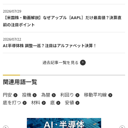
2026/07/29
【米国株・動画解説】なぜアップル［AAPL］だけ最高値？決算直
前の注目ポイント
2026/07/22
AI半導体株 調整一巡？注目はアルファベット決算！
過去記事一覧を見る
関連用語一覧
円安
投機
為替
利回り
移動平均線
底を打つ
材料
底
安値