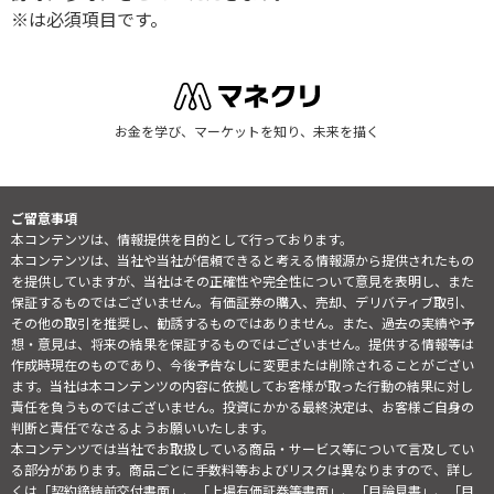
※は必須項目です。
お金を学び、マーケットを知り、未来を描く
ご留意事項
本コンテンツは、情報提供を目的として行っております。
本コンテンツは、当社や当社が信頼できると考える情報源から提供されたもの
を提供していますが、当社はその正確性や完全性について意見を表明し、また
保証するものではございません。有価証券の購入、売却、デリバティブ取引、
その他の取引を推奨し、勧誘するものではありません。また、過去の実績や予
想・意見は、将来の結果を保証するものではございません。提供する情報等は
作成時現在のものであり、今後予告なしに変更または削除されることがござい
ます。当社は本コンテンツの内容に依拠してお客様が取った行動の結果に対し
責任を負うものではございません。投資にかかる最終決定は、お客様ご自身の
判断と責任でなさるようお願いいたします。
本コンテンツでは当社でお取扱している商品・サービス等について言及してい
る部分があります。商品ごとに手数料等およびリスクは異なりますので、詳し
くは「契約締結前交付書面」、「上場有価証券等書面」、「目論見書」、「目