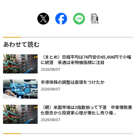
ｱﾝｹｰﾄ
あわせて読む
（まとめ）日経平均は76円安の65,606円で小幅
に続落 来週は米物価指標に注目
2026/08/07
半導体株の調整は底値をつけたか
2026/08/07
（朝）米国市場は3指数揃って下落 中東情勢悪
化懸念から投資家心理が悪化し売り優...
2026/08/07