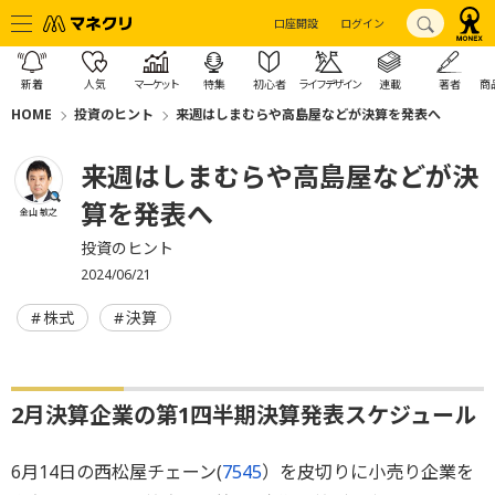
口座開設
ログイン
新着
人気
マーケット
特集
初心者
ライフデザイン
連載
著者
商
HOME
投資のヒント
来週はしまむらや高島屋などが決算を発表へ
来週はしまむらや高島屋などが決
算を発表へ
金山 敏之
投資のヒント
2024/06/21
株式
決算
2月決算企業の第1四半期決算発表スケジュール
6月14日の西松屋チェーン(
7545
）を皮切りに小売り企業を