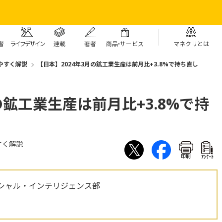
者
ライフデザイン
連載
著者
商
品・
サービス
マネクリとは
やすく解説
【日本】2024年3月の鉱工業生産は前月比+3.8%で持ち直し
の鉱工業生産は前月比+3.8%で持
すく解説
印刷
ｱﾝｹｰﾄ
シャル・インテリジェンス部