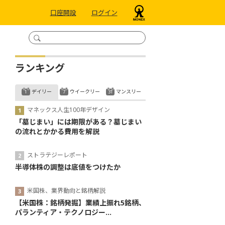
口座開設
ログイン
ランキング
デイリー
ウイークリー
マンスリー
マネックス人生100年デザイン
「墓じまい」には期限がある？墓じまい
の流れとかかる費用を解説
ストラテジーレポート
半導体株の調整は底値をつけたか
米国株、業界動向と銘柄解説
【米国株：銘柄発掘】業績上振れ5銘柄、
パランティア・テクノロジー...