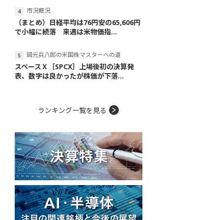
市況概況
（まとめ）日経平均は76円安の65,606円
で小幅に続落 来週は米物価指...
岡元兵八郎の米国株マスターへの道
スペースＸ［SPCX］上場後初の決算発
表、数字は良かったが株価が下落...
ランキング一覧を見る