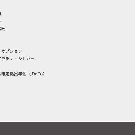
株
株
信託
・オプション
プラチナ・シルバー
確定拠出年金（iDeCo）