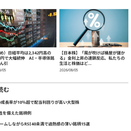
め）日経平均は2,342円高の
【日本株】「風が吹けば桶屋が儲か
300円で大幅続伸 AI・半導体銘
る」金利上昇の連鎖反応。私たちの
ん引
生活と株価はど...
8/05
2026/08/05
読む
の成長率が10％超で配当利回りが高い大型株
性を備えた銘柄例
ームしながらRSI40未満で過熱感の薄い銘柄15選