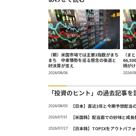
（朝）米国市場では主要3指数がまち
（まと
まち 中東情勢を巡る懸念の後退と
66,
好決算が支え
柄がけ
2026/08/06
2026/0
「投資のヒント」の過去記事を
2026/08/03
【日本】直近3年と今期予想配当
2026/07/31
【米国株】配当面での妙味と成長
2026/07/27
【日本株】TOPIXをアウトパフォ