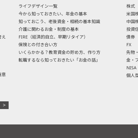
ライフデザイン一覧
株式
今から知っておきたい、年金の基本
米国
知っておこう、老後資金・相続の基本知識
中国
介護に関わるお金・制度の基本
投資
考え
FIRE（経済的自立、早期リタイア）
債券
保険との付き合い方
FX
いくらかかる？教育資金の貯め方、作り方
先物
転職するなら知っておきたい「お金の話」
金・
NISA
極意
個人型