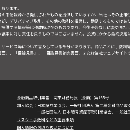
ております。
考える情報源から提供されたものを提供していますが、当社はその正確
売却、デリバティブ取引、その他の取引を推奨し、勧誘するものではあ
。提供する情報等は作成時現在のものであり、今後予告なしに変更また
の結果に対し責任を負うものではございません。投資にかかる最終決定
・サービス等について言及している部分があります。商品ごとに手数料
書面」、「目論見書」、「目論見書補完書面」または当社ウェブサイト
金融商品取引業者 関東財務局長（金商）第165号
日本証券業協会、一般社団法人 第二種金融商品取
一般社団法人 日本暗号資産等取引業協会、一般社
リスク・手数料などの重要事項
個人情報のお取り扱いについて