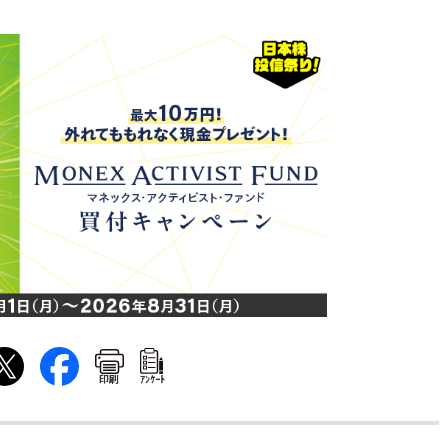
印刷
ｱﾝｹｰﾄ