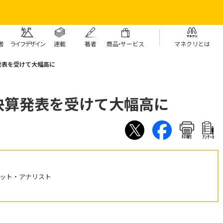
者
ライフデザイン
連載
著者
商
品・
サービス
マネクリとは
発表を受けて大幅高に
決算発表を受けて大幅高に
印刷
ｱﾝｹｰﾄ
ケット・アナリスト