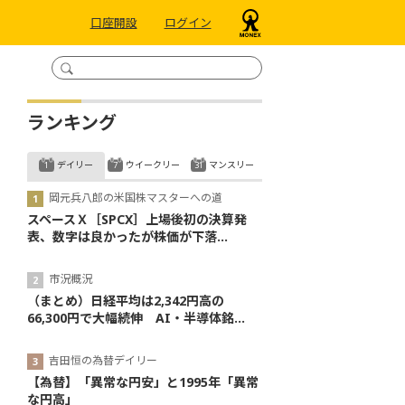
口座開設
ログイン
ランキング
デイリー
ウイークリー
マンスリー
岡元兵八郎の米国株マスターへの道
スペースＸ［SPCX］上場後初の決算発
表、数字は良かったが株価が下落...
市況概況
（まとめ）日経平均は2,342円高の
66,300円で大幅続伸 AI・半導体銘...
吉田恒の為替デイリー
【為替】「異常な円安」と1995年「異常
な円高」