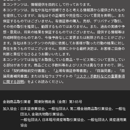
本コンテンツは、情報提供を目的として行っております。
本コンテンツは、当社や当社が信頼できると考える情報源から提供されたもの
を提供していますが、当社はその正確性や完全性について意見を表明し、また
保証するものではございません。有価証券の購入、売却、デリバティブ取引、
その他の取引を推奨し、勧誘するものではありません。また、過去の実績や予
想・意見は、将来の結果を保証するものではございません。提供する情報等は
作成時現在のものであり、今後予告なしに変更または削除されることがござい
ます。当社は本コンテンツの内容に依拠してお客様が取った行動の結果に対し
責任を負うものではございません。投資にかかる最終決定は、お客様ご自身の
判断と責任でなさるようお願いいたします。
本コンテンツでは当社でお取扱している商品・サービス等について言及してい
る部分があります。商品ごとに手数料等およびリスクは異なりますので、詳し
くは「契約締結前交付書面」、「上場有価証券等書面」、「目論見書」、「目
論見書補完書面」または当社ウェブサイトの「
リスク・手数料などの重要事項
に関する説明
」をよくお読みください。
金融商品取引業者 関東財務局長（金商）第165号
日本証券業協会、一般社団法人 第二種金融商品取引業協会、一般社
団法人 金融先物取引業協会、
一般社団法人 日本暗号資産等取引業協会、一般社団法人 資産運用業
協会