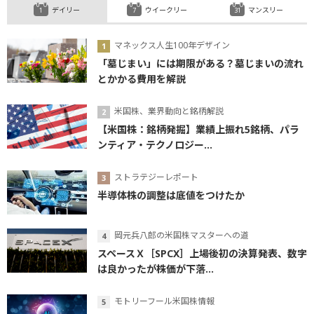
デイリー
ウイークリー
マンスリー
マネックス人生100年デザイン
「墓じまい」には期限がある？墓じまいの流れ
とかかる費用を解説
米国株、業界動向と銘柄解説
【米国株：銘柄発掘】業績上振れ5銘柄、パラ
ンティア・テクノロジー...
ストラテジーレポート
半導体株の調整は底値をつけたか
岡元兵八郎の米国株マスターへの道
スペースＸ［SPCX］上場後初の決算発表、数字
は良かったが株価が下落...
モトリーフール米国株情報