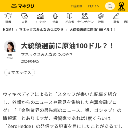
口座開設
ログイン
新着
人気
マーケット
特集
初心者
ライフデザイン
連載
著者
商
HOME
マネックスみんなのつぶやき
大統領選前に原油100ドル？！
大統領選前に原油100ドル？！
マネックスみんなのつぶやき
大橋
ひろこ
2024/04/05
マネックス
ウィキペディアによると「スタッフが書いた記事を紹介
し、外部からのニュースや意見を集約した右翼金融ブロ
グ」「『金融業界の最先端のニュース、噂、ゴシップ』の
情報源」とありますが、投資家であれば1度くらいは
「ZeroHedge」の発信する記事を目にしたことがあるでし