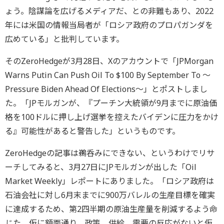
ょう。陰謀論を広げるメディアだ、との非難もあり、2022
年には米国の情報当局者が「ロシア政府のプロパガンダを
広めている」と批判しています。
そのZeroHedgeが3月28日、Xのアカウントで「JPMorgan
Warns Putin Can Push Oil To $100 By September To ～
Pressure Biden Ahead Of Elections～」とポストしまし
た。「JPモルガンが、『プーチン大統領が9月までに原油価
格を100ドルに押し上げ選挙を控えたバイデンに圧力をかけ
る』可能性があると警告した」というものです。
ZeroHedgeの記事は鵜呑みにできない、というわけでリサ
ーチしてみると、3月27日にJPモルガンが出した「Oil
Market Weekly」レポートにありました。「ロシア政府は
石油会社に対し6月末までに900万バレルの生産目標を確実
に達成するため、第2四半期の原油生産量を削減するよう命
じた。仮に額面通り、政策、供給、需要の反応がないと仮