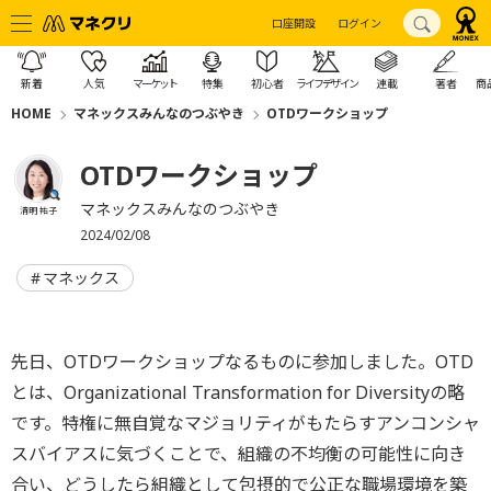
口座開設
ログイン
新着
人気
マーケット
特集
初心者
ライフデザイン
連載
著者
商
HOME
マネックスみんなのつぶやき
OTDワークショップ
OTDワークショップ
マネックスみんなのつぶやき
清明 祐子
2024/02/08
マネックス
先日、OTDワークショップなるものに参加しました。OTD
とは、Organizational Transformation for Diversityの略
です。特権に無自覚なマジョリティがもたらすアンコンシャ
スバイアスに気づくことで、組織の不均衡の可能性に向き
合い、どうしたら組織として包摂的で公正な職場環境を築