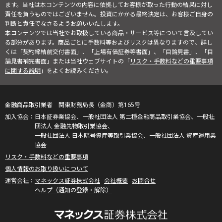
ます。当社は本コンテンツの内容に依拠してお客様が取った行動の結果に対し
責任を負うものではございません。投資にかかる最終決定は、お客様ご自身の
判断と責任でなさるようお願いいたします。
本コンテンツでは当社でお取扱している商品・サービス等について言及してい
る部分があります。商品ごとに手数料等およびリスクは異なりますので、詳し
くは「契約締結前交付書面」、「上場有価証券等書面」、「目論見書」、「目
論見書補完書面」または当社ウェブサイトの「
リスク・手数料などの重要事項
に関する説明
」をよくお読みください。
金融商品取引業者 関東財務局長（金商）第165号
日本証券業協会、一般社団法人 第二種金融商品取引業協会、一般社
団法人 金融先物取引業協会、
一般社団法人 日本暗号資産等取引業協会、一般社団法人 資産運用業
協会
リスク・手数料などの重要事項
個人情報のお取り扱いについて
マネックス証券株式会社
会社概要
お問合せ
ヘルプ（通知の登録・解除）