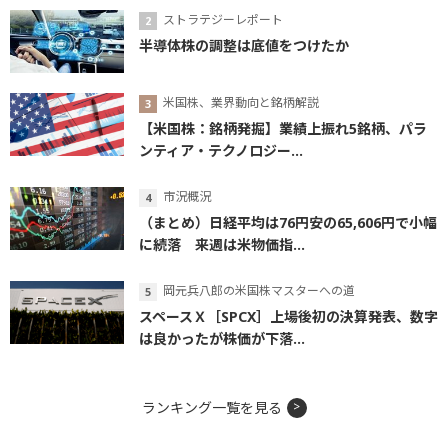
ストラテジーレポート
半導体株の調整は底値をつけたか
米国株、業界動向と銘柄解説
【米国株：銘柄発掘】業績上振れ5銘柄、パラ
ンティア・テクノロジー...
市況概況
（まとめ）日経平均は76円安の65,606円で小幅
に続落 来週は米物価指...
岡元兵八郎の米国株マスターへの道
スペースＸ［SPCX］上場後初の決算発表、数字
は良かったが株価が下落...
ランキング一覧を見る