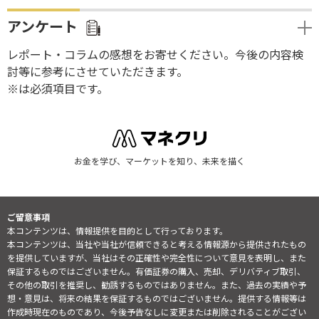
アンケート
レポート・コラムの感想をお寄せください。今後の内容検
討等に参考にさせていただきます。
※は必須項目です。
お金を学び、マーケットを知り、未来を描く
ご留意事項
本コンテンツは、情報提供を目的として行っております。
本コンテンツは、当社や当社が信頼できると考える情報源から提供されたもの
を提供していますが、当社はその正確性や完全性について意見を表明し、また
保証するものではございません。有価証券の購入、売却、デリバティブ取引、
その他の取引を推奨し、勧誘するものではありません。また、過去の実績や予
想・意見は、将来の結果を保証するものではございません。提供する情報等は
作成時現在のものであり、今後予告なしに変更または削除されることがござい