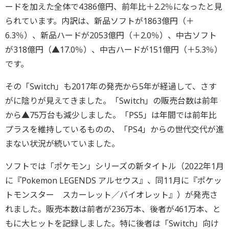
ードを加えた全体で4386億円、前年比＋2.2％になったと見
られています。内訳は、新品ソフトが1863億円（＋
6.3％）、新品ハードが2053億円（＋2.0％）、中古ソフト
が318億円（▲17.0％）、中古ハードが151億円（＋5.3％）
です。
その「Switch」も2017年の発売から5年が経過して、さす
がに陰りが見えてきました。「Switch」の販売台数は前年
から▲75万台も減少しました。「PS5」は年間では前年比
プラスを維持しているものの、「PS4」からの世代交代が進
まない状況が続いていました。
ソフトでは「ポケモン」シリーズの新タイトル（2022年1月
に『Pokemon LEGENDS アルセウス』、同11月に『ポケッ
トモンスター スカーレット／バイオレット』）が発売さ
れました。販売本数は前者が236万本、後者が461万本、と
もに大ヒットを記録しました。特に後者は「Switch」向け