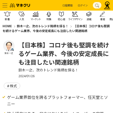
口座開設
ログイン
新着
人気
マーケット
特集
初心者
ライフデザイン
連載
著者
商
HOME
鈴木一之、次のトレンド銘柄を探る！
【日本株】コロナ後も堅調
を続けるゲーム業界、今後の安定成長にも注目したい関連銘柄
【日本株】コロナ後も堅調を続け
るゲーム業界、今後の安定成長に
鈴木 一之
も注目したい関連銘柄
鈴木一之、次のトレンド銘柄を探る！
2024/01/26
株式
ゲーム業界首位を誇るプラットフォーマー、任天堂とソ
ニー