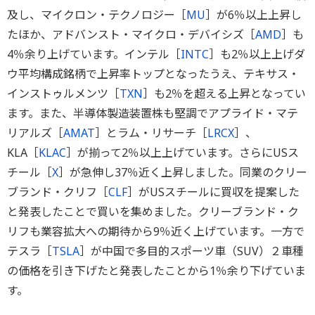
及し、マイクロン・テクノロジー［
MU
］が6％以上上昇し
たほか、アドバンスト・マイクロ・デバイシズ［
AMD
］も
4％余り上げています。インテル［
INTC
］も2％以上上げダ
ウ平均構成銘柄で上昇率トップとなったうえ、テキサス・
インストゥルメンツ［
TXN
］も2％を超える上昇となってい
ます。また、半導体製造装置株も堅調でアプライド・マテ
リアルズ［
AMAT
］とラム・リサーチ［
LRCX
］、
KLA［
KLAC
］が揃って2％以上上げています。さらにUSス
チール［
X
］が急伸し37％近く上昇しました。同業のクリー
ブランド・クリフ［
CLF
］がUSスチールに買収を提案した
と発表したことで買いを集めました。クリーブランド・ク
リフも業容拡大への期待から9％近く上げています。一方で
テスラ［
TSLA
］が中国で多目的スポーツ車（SUV）２車種
の価格を引き下げたと発表したことから1％余り下げていま
す。