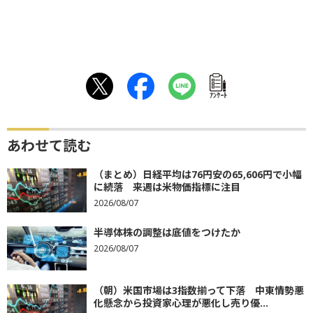
ｱﾝｹｰﾄ
あわせて読む
（まとめ）日経平均は76円安の65,606円で小幅
に続落 来週は米物価指標に注目
2026/08/07
半導体株の調整は底値をつけたか
2026/08/07
（朝）米国市場は3指数揃って下落 中東情勢悪
化懸念から投資家心理が悪化し売り優...