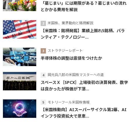
「墓じまい」には期限がある？墓じまいの流れ
とかかる費用を解説
米国株、業界動向と銘柄解説
【米国株：銘柄発掘】業績上振れ5銘柄、パラ
ンティア・テクノロジー...
ストラテジーレポート
半導体株の調整は底値をつけたか
岡元兵八郎の米国株マスターへの道
スペースＸ［SPCX］上場後初の決算発表、数字
は良かったが株価が下落...
モトリーフール米国株情報
【米国株動向】AIスーパーサイクル第2幕、AI
インフラ投資拡大で恩恵...