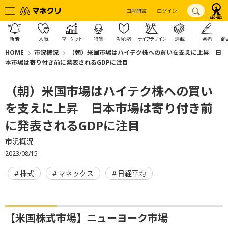
口座開設
ログイン
新着
人気
マーケット
特集
初心者
ライフデザイン
連載
著者
商
HOME
市況概況
（朝）米国市場はハイテク株への買いを支えに上昇 日
本市場は寄り付き前に発表されるGDPに注目
（朝）米国市場はハイテク株への買い
を支えに上昇 日本市場は寄り付き前
に発表されるGDPに注目
市況概況
2023/08/15
株式
マネックス
日経平均
【米国株式市場】ニューヨーク市場