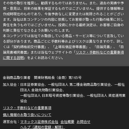
その他の取引を推奨し、勧誘するものではありません。また、過去の実績や予
想・意見は、将来の結果を保証するものではございません。提供する情報等は
作成時現在のものであり、今後予告なしに変更または削除されることがござい
ます。当社は本コンテンツの内容に依拠してお客様が取った行動の結果に対し
責任を負うものではございません。投資にかかる最終決定は、お客様ご自身の
判断と責任でなさるようお願いいたします。
本コンテンツでは当社でお取扱している商品・サービス等について言及してい
る部分があります。商品ごとに手数料等およびリスクは異なりますので、詳し
くは「契約締結前交付書面」、「上場有価証券等書面」、「目論見書」、「目
論見書補完書面」または当社ウェブサイトの「
リスク・手数料などの重要事項
に関する説明
」をよくお読みください。
金融商品取引業者 関東財務局長（金商）第165号
日本証券業協会、一般社団法人 第二種金融商品取引業協会、一般社
団法人 金融先物取引業協会、
一般社団法人 日本暗号資産等取引業協会、一般社団法人 資産運用業
協会
リスク・手数料などの重要事項
個人情報のお取り扱いについて
マネックス証券株式会社
会社概要
お問合せ
ヘルプ（通知の登録・解除）