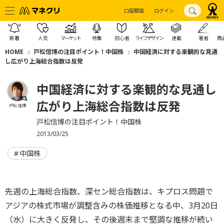
口座開設
ログイン
新着
人気
マーケット
特集
初心者
ライフデザイン
連載
著者
商
HOME
戸松信博の注目ポイント！中国株
中国経済に対する楽観的な見通
し広がり上海総合指数は反発
中国経済に対する楽観的な見通し
広がり上海総合指数は反発
戸松 信博
戸松信博の注目ポイント！中国株
2013/03/25
中国株
先週の上海総合指数、深セン総合指数は、キプロス問題で
アジアの株式市場が調整含みの株価推移となる中、3月20日
（水）に大きく反発し、その後週末まで堅調な推移が続い