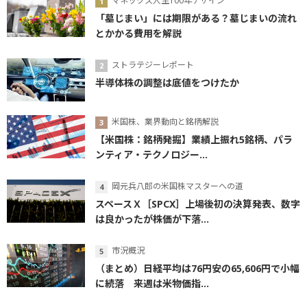
マネックス人生100年デザイン
「墓じまい」には期限がある？墓じまいの流れ
とかかる費用を解説
ストラテジーレポート
半導体株の調整は底値をつけたか
米国株、業界動向と銘柄解説
【米国株：銘柄発掘】業績上振れ5銘柄、パラ
ンティア・テクノロジー...
岡元兵八郎の米国株マスターへの道
スペースＸ［SPCX］上場後初の決算発表、数字
は良かったが株価が下落...
市況概況
（まとめ）日経平均は76円安の65,606円で小幅
に続落 来週は米物価指...