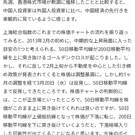
先週、香港株式市場が軟調に推移したことと比較すると、
中国人投資家は外国人投資家に比べ、中国経済の先行きを
楽観的に見ているように感じます。
上海総合指数のこれまでの株価チャートの流れを振り返っ
てみると、2013年2月の初めに、中期的な上昇局面に入った
目安の1つと考えられる、50日移動平均線が200日移動平均
線を上に突き抜けるゴールデンクロスが起こりました。し
かし、それに反して2月上旬から不動産を中心とした引き締
め政策が発表されてくると株価は調整基調に。しかし約1ヶ
月の調整を経て3月20日（水）は反発し、50日移動平均線
まで反発してきたところです。株価チャートの判断的に
は、ここが正念場といったところで、50日移動平均線を株
価がこのまま上に突き抜けてくれれば良いのですが、50日
移動平均線が上値抵抗線となって株価が下落に転じ、200日
移動平均線を下に突き抜けていくようだと、下落相場入り
した可能性が出てくることになると思います。今後のポイ