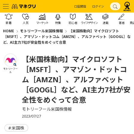
口座開設
ログイン
新着
人気
マーケット
特集
初心者
ライフデザイン
連載
著者
商
HOME
モトリーフール米国株情報
【米国株動向】マイクロソフト
［MSFT］、アマゾン・ドットコム［AMZN］、アルファベット［GOOGL］な
ど、AI主力7社が安全性をめぐって合意
【米国株動向】マイクロソフト
［MSFT］、アマゾン・ドットコ
モトリーフー
ル
ム［AMZN］、アルファベット
［GOOGL］など、AI主力7社が安
全性をめぐって合意
モトリーフール米国株情報
2023/07/27
米国株