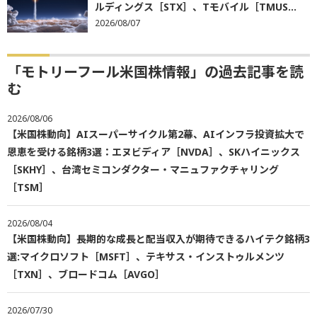
ルディングス［STX］、Tモバイル［TMUS...
2026/08/07
「モトリーフール米国株情報」の過去記事を読
む
2026/08/06
【米国株動向】AIスーパーサイクル第2幕、AIインフラ投資拡大で
恩恵を受ける銘柄3選：エヌビディア［NVDA］、SKハイニックス
［SKHY］、台湾セミコンダクター・マニュファクチャリング
［TSM］
2026/08/04
【米国株動向】長期的な成長と配当収入が期待できるハイテク銘柄3
選:マイクロソフト［MSFT］、テキサス・インストゥルメンツ
［TXN］、ブロードコム［AVGO］
2026/07/30