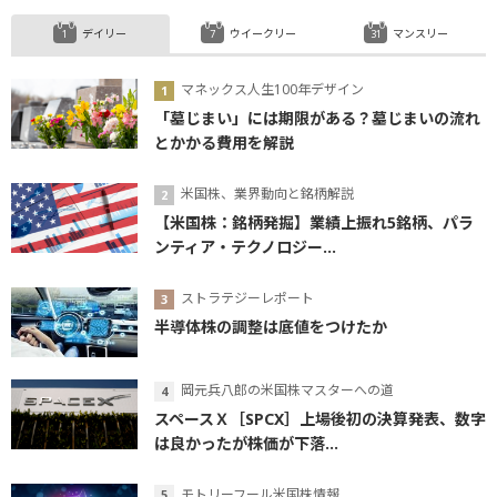
デイリー
ウイークリー
マンスリー
マネックス人生100年デザイン
「墓じまい」には期限がある？墓じまいの流れ
とかかる費用を解説
米国株、業界動向と銘柄解説
【米国株：銘柄発掘】業績上振れ5銘柄、パラ
ンティア・テクノロジー...
ストラテジーレポート
半導体株の調整は底値をつけたか
岡元兵八郎の米国株マスターへの道
スペースＸ［SPCX］上場後初の決算発表、数字
は良かったが株価が下落...
モトリーフール米国株情報