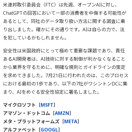
米連邦取引委員会（FTC）は先週、オープンAIに対し、
ChatGPTの回答において一部の消費者を中傷する可能性が
あるとして、同社のデータ取り扱い方法に関する調査に乗
り出しました。確かにその通りです。AIは自らの力で、法
を犯しているかもしれません。
安全性は米国政府にとって極めて重要な課題であり、責任
あるAI開発者は、AI技術に対する制御が利かなくなること
から業界を守るために、明確な規則とガイドラインの策定
を求めてきました。7月21日に行われたのは、このプロセス
における最初の1歩であり、以下の7社がワシントンDCに集
まり、AIをめぐる安全性協定に署名しました。
マイクロソフト［
MSFT
］
アマゾン・ドットコム［
AMZN
］
メタ・プラットフォームズ［
META
］
アルファベット［
GOOGL
］