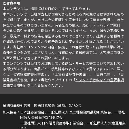
ご留意事項
本コンテンツは、情報提供を目的として行っております。
本コンテンツは、当社や当社が信頼できると考える情報源から提供されたもの
を提供していますが、当社はその正確性や完全性について意見を表明し、また
保証するものではございません。有価証券の購入、売却、デリバティブ取引、
その他の取引を推奨し、勧誘するものではありません。また、過去の実績や予
想・意見は、将来の結果を保証するものではございません。提供する情報等は
作成時現在のものであり、今後予告なしに変更または削除されることがござい
ます。当社は本コンテンツの内容に依拠してお客様が取った行動の結果に対し
責任を負うものではございません。投資にかかる最終決定は、お客様ご自身の
判断と責任でなさるようお願いいたします。
本コンテンツでは当社でお取扱している商品・サービス等について言及してい
る部分があります。商品ごとに手数料等およびリスクは異なりますので、詳し
くは「契約締結前交付書面」、「上場有価証券等書面」、「目論見書」、「目
論見書補完書面」または当社ウェブサイトの「
リスク・手数料などの重要事項
に関する説明
」をよくお読みください。
金融商品取引業者 関東財務局長（金商）第165号
日本証券業協会、一般社団法人 第二種金融商品取引業協会、一般社
団法人 金融先物取引業協会、
一般社団法人 日本暗号資産等取引業協会、一般社団法人 資産運用業
協会