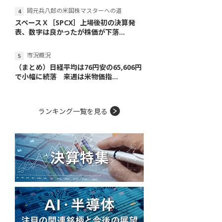
岡元兵八郎の米国株マスターへの道
スペースＸ［SPCX］上場後初の決算発
表、数字は良かったが株価が下落...
市況概況
（まとめ）日経平均は76円安の65,606円
で小幅に続落 来週は米物価指...
ランキング一覧を見る