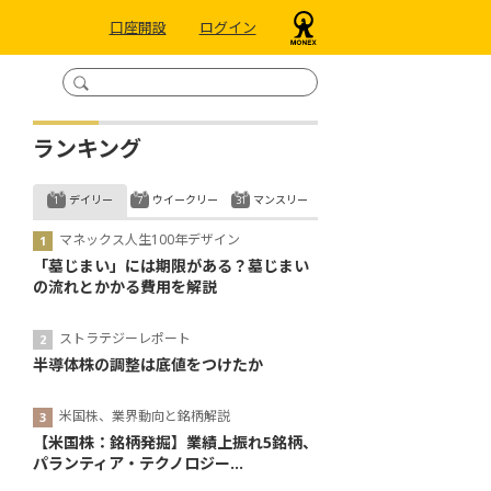
口座開設
ログイン
ランキング
デイリー
ウイークリー
マンスリー
マネックス人生100年デザイン
「墓じまい」には期限がある？墓じまい
の流れとかかる費用を解説
ストラテジーレポート
半導体株の調整は底値をつけたか
米国株、業界動向と銘柄解説
【米国株：銘柄発掘】業績上振れ5銘柄、
パランティア・テクノロジー...