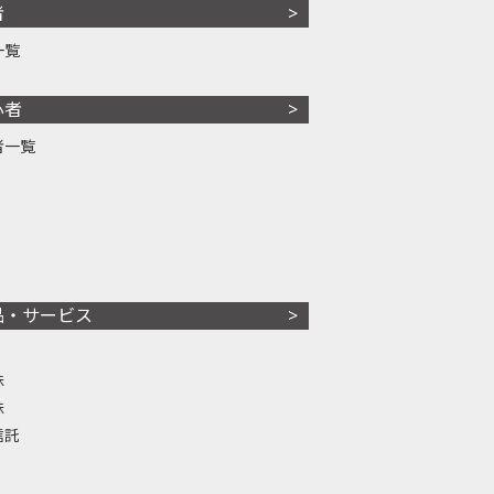
者
一覧
心者
者一覧
品・サービス
株
株
信託