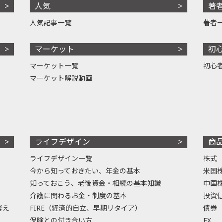
人気
著
人気記事一覧
著者
マーケット
初
マーケット一覧
初心
マーケット解説動画
ライフデザイン
商
ライフデザイン一覧
株式
今から知っておきたい、年金の基本
米国
知っておこう、老後資金・相続の基本知識
中国
介護に関わるお金・制度の基本
投資
考え
FIRE（経済的自立、早期リタイア）
債券
保険との付き合い方
FX