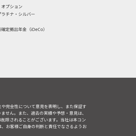
・オプション
プラチナ・シルバー
確定拠出年金（iDeCo）
性や完全性について意見を表明し、また保証す
りません。また、過去の実績や予想・意見は、
は削除されることがございます。当社は本コン
は、お客様ご自身の判断と責任でなさるようお