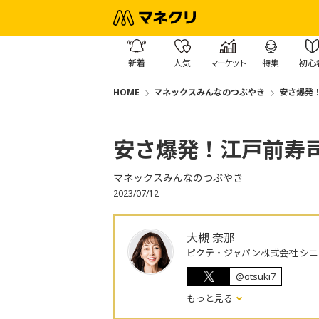
新着
人気
マーケット
特集
初心
HOME
マネックスみんなのつぶやき
安さ爆発
安さ爆発！江戸前寿
マネックスみんなのつぶやき
2023/07/12
大槻 奈那
ピクテ・ジャパン株式会社 シ
@otsuki7
もっと見る