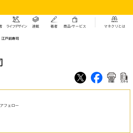
者
ライフデザイン
連載
著者
商
品・
サービス
マネクリとは
！江戸前寿司
司
印刷
ｱﾝｹｰﾄ
ニアフェロー