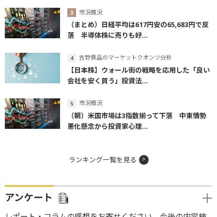
市況概況
（まとめ）日経平均は617円安の65,683円で反
落 半導体株に売りも好...
吉野貴晶のマーケットクオンツ分析
【日本株】ウォール街の戦略を応用した「良い
会社を安く買う」投資法...
市況概況
（朝）米国市場は3指数揃って下落 中東情勢
悪化懸念から投資家心理...
ランキング一覧を見る
アンケート
レポート・コラムの感想をお寄せください。今後の内容検