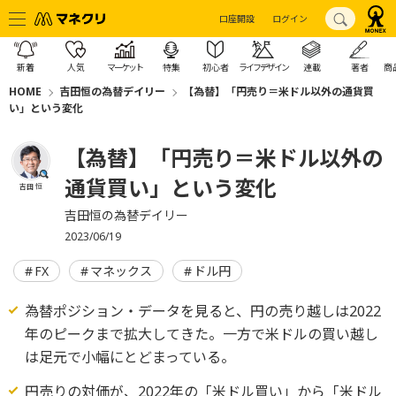
口座開設
ログイン
新着
人気
マーケット
特集
初心者
ライフデザイン
連載
著者
商
HOME
吉田恒の為替デイリー
【為替】「円売り＝米ドル以外の通貨買
い」という変化
【為替】「円売り＝米ドル以外の
通貨買い」という変化
吉田 恒
吉田恒の為替デイリー
2023/06/19
FX
マネックス
ドル円
為替ポジション・データを見ると、円の売り越しは2022
年のピークまで拡大してきた。一方で米ドルの買い越し
は足元で小幅にとどまっている。
円売りの対価が、2022年の「米ドル買い」から「米ドル