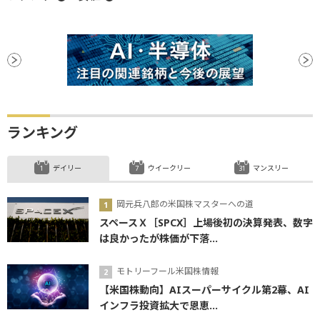
ランキング
デイリー
ウイークリー
マンスリー
岡元兵八郎の米国株マスターへの道
スペースＸ［SPCX］上場後初の決算発表、数字
は良かったが株価が下落...
モトリーフール米国株情報
【米国株動向】AIスーパーサイクル第2幕、AI
インフラ投資拡大で恩恵...