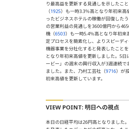
り最高益を更新する見通しを示したこと
（
1925
）も一時3.3％高となり年初来
ったビジネスホテルの稼働が回復したう
の営業利益の見通しを3600億円から4
機（
6503
）も一時5.4％高となり年初
定プロセスを簡素化し、よりスピーディ
機器事業を分社化すると発表したことを
となり年初来高値を更新しました。5日
ービー」の週末の興行収入が3週連続で
ました。また、乃村工芸社（
9716
）が投
初来高値を更新しています。
VIEW POINT: 明日への視点
本日の日経平均は26円高となりました