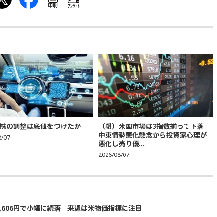
印刷
ｱﾝｹｰﾄ
株の調整は底値をつけたか
（朝）米国市場は3指数揃って下落
中東情勢悪化懸念から投資家心理が
8/07
悪化し売り優...
2026/08/07
5,606円で小幅に続落 来週は米物価指標に注目