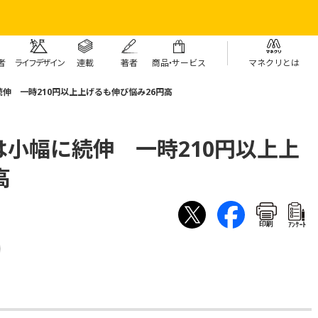
者
ライフデザイン
連載
著者
商
品・
サービス
マネクリとは
伸 一時210円以上上げるも伸び悩み26円高
小幅に続伸 一時210円以上上
高
印刷
ｱﾝｹｰﾄ