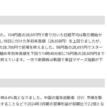
。104円高の28,697円で寄り付いた日経平均は取引開始か
上昇し18日に付けた年初来高値（28,658円）を上回りましたが、
8,706円で前場を終えました。98円高の28,691円でスター
年初来高値を下回り14時40分前に16円高の28,609円まで
取引を終えています。一方で新興株は軟調で東証マザーズ指数が下
時4.4％高となりました。中国の電気自動車（EV）市場を取
することなどで2024年3月期の営業利益が前期比で2.2倍とな