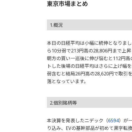
東京市場まとめ
1.概況
本日の日経平均は小幅に続伸となりました
ら10分弱で213円高の28,806円まで
朝方の買い一巡後に伸び悩むと112円高の2
トした後場の日経平均はさらに上げ幅を縮め
弱含むと結局26円高の28,620円で
落となっています。
2.個別銘柄等
本決算を発表したニデック（
6594
）が一
り込み、EVの基幹部品が初めて黒字転換