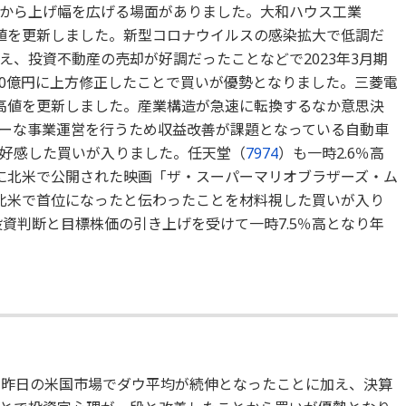
から上げ幅を広げる場面がありました。大和ハウス工業
高値を更新しました。新型コロナウイルスの感染拡大で低調だ
え、投資不動産の売却が好調だったことなどで2023年3月期
650億円に上方修正したことで買いが優勢となりました。三菱電
来高値を更新しました。産業構造が急速に転換するなか意思決
ーな事業運営を行うため収益改善が課題となっている自動車
好感した買いが入りました。任天堂（
7974
）も一時2.6％高
に北米で公開された映画「ザ・スーパーマリオブラザーズ・ム
北米で首位になったと伝わったことを材料視した買いが入り
資判断と目標株価の引き上げを受けて一時7.5％高となり年
。昨日の米国市場でダウ平均が続伸となったことに加え、決算