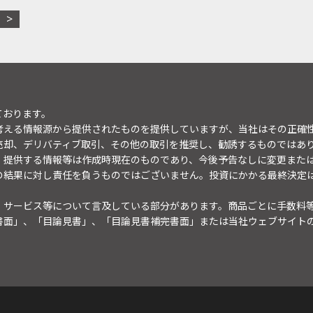
ております。
考える情報源から提供されたものを提供していますが、当社はその正確
売却、デリバティブ取引、その他の取引を推奨し、勧誘するものではあ
。提供する情報等は作成時現在のものであり、今後予告なしに変更また
の結果に対し責任を負うものではございません。投資にかかる最終決定
・サービス等について言及している部分があります。商品ごとに手数料
書面」、「目論見書」、「目論見書補完書面」または当社ウェブサイト