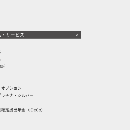
品・サービス
株
株
信託
・オプション
プラチナ・シルバー
確定拠出年金（iDeCo）