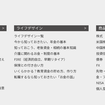
ライフデザイン
商
ライフデザイン一覧
株式
今から知っておきたい、年金の基本
米国
知っておこう、老後資金・相続の基本知識
中国
介護に関わるお金・制度の基本
投資
考え
FIRE（経済的自立、早期リタイア）
債券
保険との付き合い方
FX
いくらかかる？教育資金の貯め方、作り方
先物
転職するなら知っておきたい「お金の話」
金・
NISA
極意
個人型