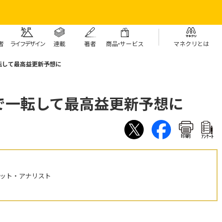
者
ライフデザイン
連載
著者
商
品・
サービス
マネクリとは
転して最高益更新予想に
で一転して最高益更新予想に
印刷
ｱﾝｹｰﾄ
ケット・アナリスト