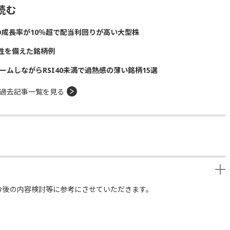
読む
の成長率が10％超で配当利回りが高い大型株
性を備えた銘柄例
ームしながらRSI40未満で過熱感の薄い銘柄15選
過去記事一覧を見る
今後の内容検討等に参考にさせていただきます。