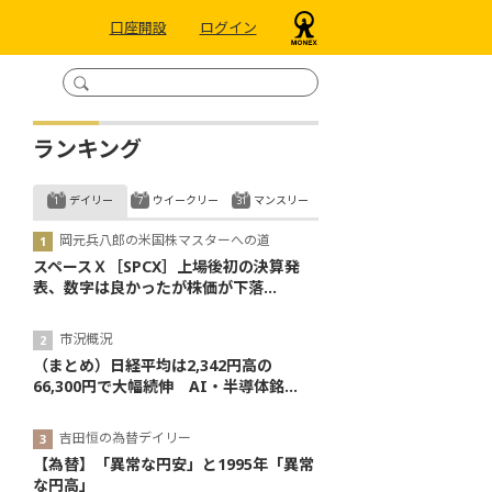
口座開設
ログイン
ランキング
デイリー
ウイークリー
マンスリー
岡元兵八郎の米国株マスターへの道
スペースＸ［SPCX］上場後初の決算発
表、数字は良かったが株価が下落...
市況概況
（まとめ）日経平均は2,342円高の
66,300円で大幅続伸 AI・半導体銘...
吉田恒の為替デイリー
【為替】「異常な円安」と1995年「異常
な円高」