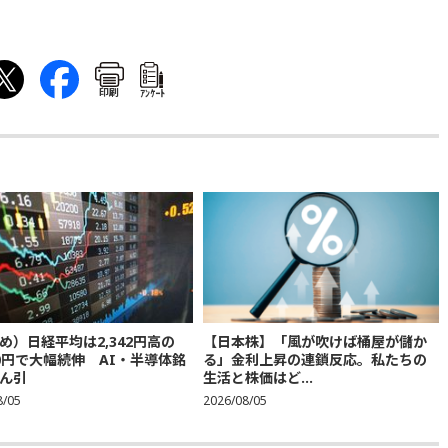
印刷
ｱﾝｹｰﾄ
め）日経平均は2,342円高の
【日本株】「風が吹けば桶屋が儲か
300円で大幅続伸 AI・半導体銘
る」金利上昇の連鎖反応。私たちの
ん引
生活と株価はど...
8/05
2026/08/05