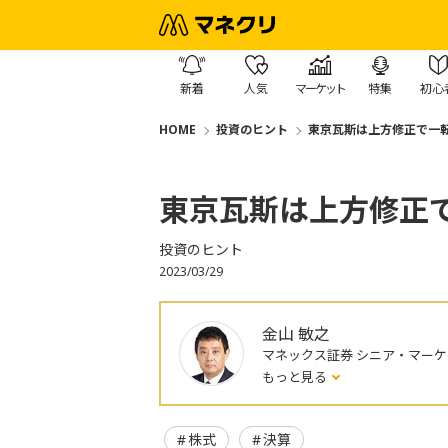
新着
人気
マーケット
特集
初心
HOME
投資のヒント
東京瓦斯は上方修正で一
東京瓦斯は上方修正
投資のヒント
2023/03/29
金山 敏之
マネックス証券 シニア・マー
もっと見る
株式
決算