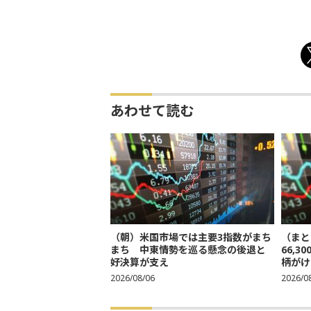
あわせて読む
（朝）米国市場では主要3指数がまち
（まと
まち 中東情勢を巡る懸念の後退と
66,
好決算が支え
柄がけ
2026/08/06
2026/0