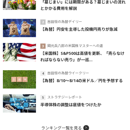
「墓じまい」には期限がある？墓じまいの流れ
とかかる費用を解説
吉田恒の為替デイリー
【為替】円安を主導した投機円売りが急減
岡元兵八郎の米国株マスターへの道
【米国株】S&P500は高値を更新、「売らなけ
ればならない売り」が一巡...
吉田恒の為替ウイークリー
【為替】8/10～8/14の米ドル／円を予想する
ストラテジーレポート
半導体株の調整は底値をつけたか
ランキング一覧を見る