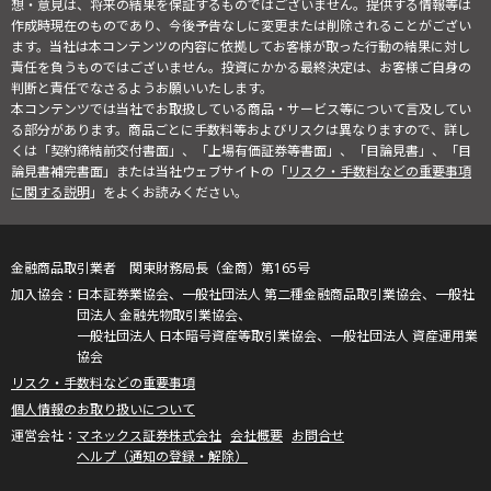
想・意見は、将来の結果を保証するものではございません。提供する情報等は
作成時現在のものであり、今後予告なしに変更または削除されることがござい
ます。当社は本コンテンツの内容に依拠してお客様が取った行動の結果に対し
責任を負うものではございません。投資にかかる最終決定は、お客様ご自身の
判断と責任でなさるようお願いいたします。
本コンテンツでは当社でお取扱している商品・サービス等について言及してい
る部分があります。商品ごとに手数料等およびリスクは異なりますので、詳し
くは「契約締結前交付書面」、「上場有価証券等書面」、「目論見書」、「目
論見書補完書面」または当社ウェブサイトの「
リスク・手数料などの重要事項
に関する説明
」をよくお読みください。
金融商品取引業者 関東財務局長（金商）第165号
日本証券業協会、一般社団法人 第二種金融商品取引業協会、一般社
団法人 金融先物取引業協会、
一般社団法人 日本暗号資産等取引業協会、一般社団法人 資産運用業
協会
リスク・手数料などの重要事項
個人情報のお取り扱いについて
マネックス証券株式会社
会社概要
お問合せ
ヘルプ（通知の登録・解除）