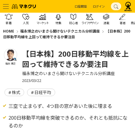
口座開設
ログイン
新着
人気
マーケット
特集
初心者
ライフデザイン
連載
著者
商
HOME
福永博之のいまさら聞けないテクニカル分析講座
【日本株】200
日移動平均線を上回って維持できるか要注目
【日本株】200日移動平均線を上
回って維持できるか要注目
福永 博之
福永博之のいまさら聞けないテクニカル分析講座
2023/03/22
株式
日経平均
三空で止まらず、4つ目の窓があいた後に埋まる
200日移動平均線を突破できるのか、それとも抵抗にな
るのか