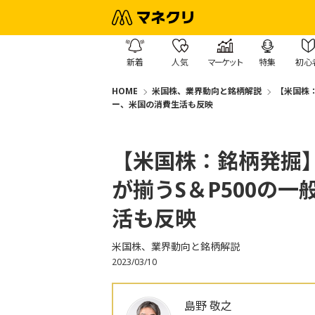
新着
人気
マーケット
特集
初心
HOME
米国株、業界動向と銘柄解説
【米国株
ー、米国の消費生活も反映
【米国株：銘柄発掘
が揃うS＆P500の
活も反映
米国株、業界動向と銘柄解説
2023/03/10
島野 敬之