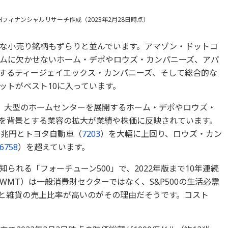
を基にDZHフィナンシャルリサーチ作成（2023年2月28日時点）
な小売り銘柄もずらりと並んでいます。アマゾン・ドットコ
ムに欠かせないホーム・デポやロウズ・カンパニーズ、アパ
するティージェイエックス・カンパニーズ、そして総合的な
ットがベスト10に入っています。
て、大型のホームセンターを展開するホーム・デポやロウズ・
を背景とする業容の拡大が業績や株価に反映されています。
0兆円とトヨタ自動車（
7203
）を大幅に上回り、ロウズ・カン
6758
）を超えています。
られる「フォーチューン500」で、2022年版まで10年連続
MT）は一般消費財セクターではなく、S&P500の生活必需
と雑貨の売上比率が高いのがその理由だそうです。コスト
。