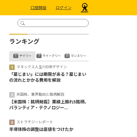
口座開設
ログイン
ランキング
デイリー
ウイークリー
マンスリー
マネックス人生100年デザイン
「墓じまい」には期限がある？墓じまい
の流れとかかる費用を解説
米国株、業界動向と銘柄解説
【米国株：銘柄発掘】業績上振れ5銘柄、
パランティア・テクノロジー...
ストラテジーレポート
半導体株の調整は底値をつけたか