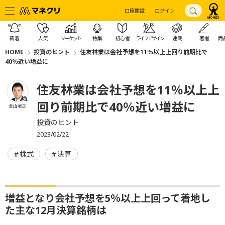
口座開設
ログイン
新着
人気
マーケット
特集
初心者
ライフデザイン
連載
著者
商
HOME
投資のヒント
住友林業は会社予想を11％以上上回り前期比で
40％近い増益に
住友林業は会社予想を11％以上上
回り前期比で40％近い増益に
金山 敏之
投資のヒント
2023/02/22
株式
決算
増益となり会社予想を5％以上上回って着地し
た主な12月決算銘柄は