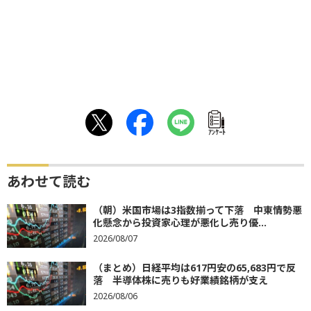
ｱﾝｹｰﾄ
あわせて読む
（朝）米国市場は3指数揃って下落 中東情勢悪
化懸念から投資家心理が悪化し売り優...
2026/08/07
（まとめ）日経平均は617円安の65,683円で反
落 半導体株に売りも好業績銘柄が支え
2026/08/06