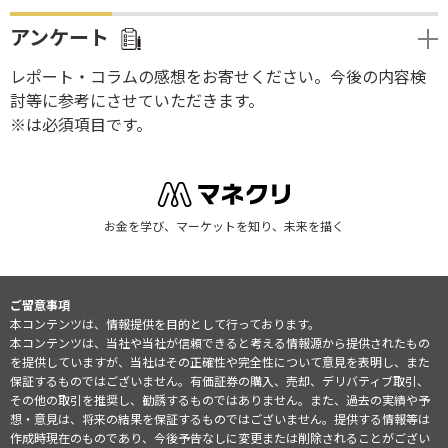
アンケート
レポート・コラムの感想をお寄せください。今後の内容検
討等に参考にさせていただきます。
※は必須項目です。
お金を学び、マーケットを知り、未来を描く
ご留意事項
本コンテンツは、情報提供を目的として行っております。
本コンテンツは、当社や当社が信頼できると考える情報源から提供されたもの
を提供していますが、当社はその正確性や完全性について意見を表明し、また
保証するものではございません。有価証券の購入、売却、デリバティブ取引、
その他の取引を推奨し、勧誘するものではありません。また、過去の実績や予
想・意見は、将来の結果を保証するものではございません。提供する情報等は
作成時現在のものであり、今後予告なしに変更または削除されることがござい