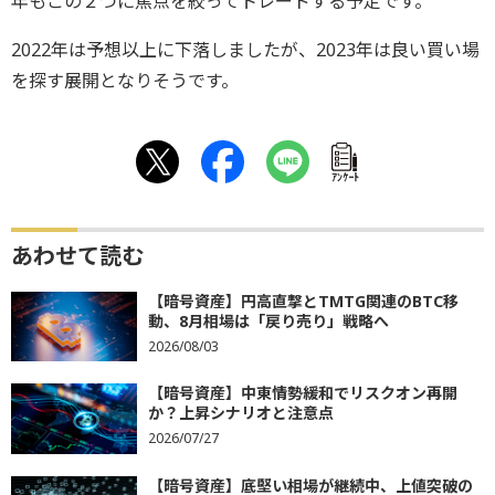
年もこの２つに焦点を絞ってトレードする予定です。
2022年は予想以上に下落しましたが、2023年は良い買い場
を探す展開となりそうです。
ｱﾝｹｰﾄ
あわせて読む
【暗号資産】円高直撃とTMTG関連のBTC移
動、8月相場は「戻り売り」戦略へ
2026/08/03
【暗号資産】中東情勢緩和でリスクオン再開
か？上昇シナリオと注意点
2026/07/27
【暗号資産】底堅い相場が継続中、上値突破の