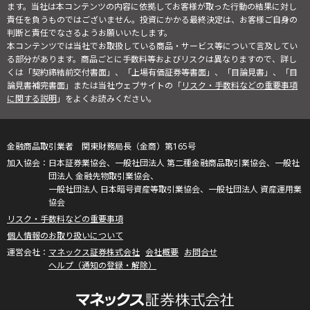
ます。当社は本コンテンツの内容に依拠してお客様が取った行動の結果に対し
責任を負うものではございません。投資にかかる最終決定は、お客様ご自身の
判断と責任でなさるようお願いいたします。
本コンテンツでは当社でお取扱している商品・サービス等について言及してい
る部分があります。商品ごとに手数料等およびリスクは異なりますので、詳し
くは「契約締結前交付書面」、「上場有価証券等書面」、「目論見書」、「目
論見書補完書面」または当社ウェブサイトの「
リスク・手数料などの重要事項
に関する説明
」をよくお読みください。
金融商品取引業者 関東財務局長（金商）第165号
日本証券業協会、一般社団法人 第二種金融商品取引業協会、一般社
団法人 金融先物取引業協会、
一般社団法人 日本暗号資産等取引業協会、一般社団法人 資産運用業
協会
リスク・手数料などの重要事項
個人情報のお取り扱いについて
マネックス証券株式会社
会社概要
お問合せ
ヘルプ（通知の登録・解除）