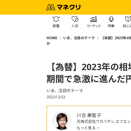
新着
人気
マーケット
特集
初心
HOME
いま、注目のテーマ
【為替】2023年
か
【為替】2023年の
期間で急激に進んだ
いま、注目のテーマ
2022/12/23
川合 美智子
元株式会社ワカバヤシ エフエ
もっと見る