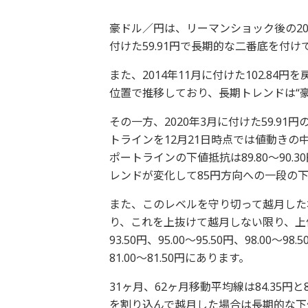
豪ドル／円は、リーマンショック後の200
付けた59.91円で長期的な二番底を付
また、2014年11月に付けた102.8
位置で推移しており、長期トレンドは“
その一方、2020年3月に付けた59.9
トラインを12月21日時点では値動き
ポートラインの下値抵抗は89.80～90
レンドが変化して85円方向への一段の
また、このレベルを守り切って越月した場合
り、これを上抜けて越月しない限り、上値
93.50円、95.00～95.50円、98.00～9
81.00～81.50円にあります。
31ヶ月、62ヶ月移動平均線は84.35円
を割り込んで越月した場合は長期的な下