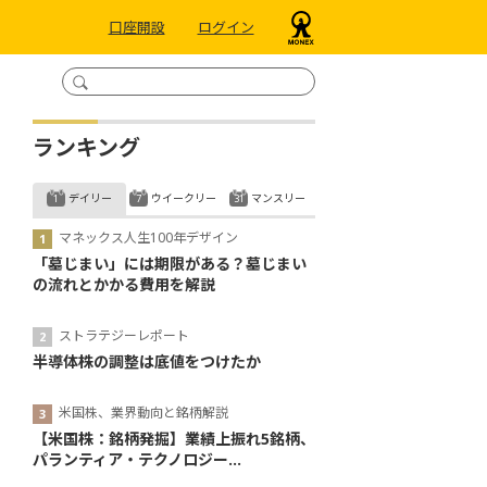
口座開設
ログイン
ランキング
デイリー
ウイークリー
マンスリー
マネックス人生100年デザイン
「墓じまい」には期限がある？墓じまい
の流れとかかる費用を解説
ストラテジーレポート
半導体株の調整は底値をつけたか
米国株、業界動向と銘柄解説
【米国株：銘柄発掘】業績上振れ5銘柄、
パランティア・テクノロジー...