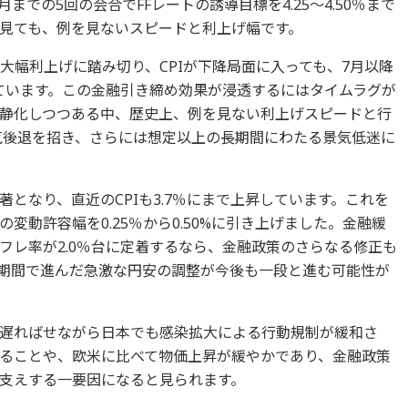
月までの5回の会合でFFレートの誘導目標を4.25～4.50％まで
見ても、例を見ないスピードと利上げ幅です。
％の大幅利上げに踏み切り、CPIが下降局面に入っても、7月以降
しています。この金融引き締め効果が浸透するにはタイムラグが
静化しつつある中、歴史上、例を見ない利上げスピードと行
景気後退を招き、さらには想定以上の長期間にわたる景気低迷に
となり、直近のCPIも3.7％にまで上昇しています。これを
変動許容幅を0.25％から0.50%に引き上げました。金融緩
フレ率が2.0％台に定着するなら、金融政策のさらなる修正も
、短期間で進んだ急激な円安の調整が今後も一段と進む可能性が
遅ればせながら日本でも感染拡大による行動規制が緩和さ
ることや、欧米に比べて物価上昇が緩やかであり、金融政策
支えする一要因になると見られます。