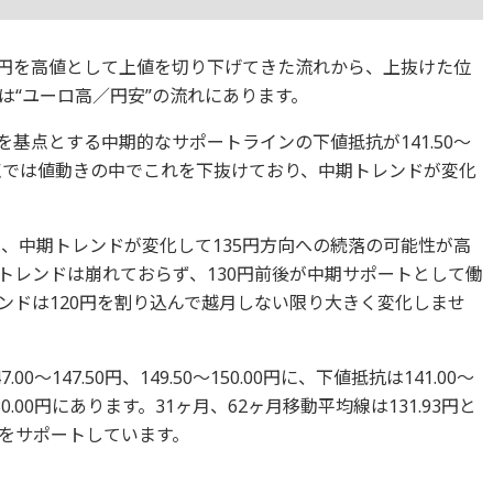
.97円を高値として上値を切り下げてきた流れから、上抜けた位
は“ユーロ高／円安”の流れにあります。
0円を基点とする中期的なサポートラインの下値抵抗が141.50～
日時点では値動きの中でこれを下抜けており、中期トレンドが変化
合は、中期トレンドが変化して135円方向への続落の可能性が高
トレンドは崩れておらず、130円前後が中期サポートとして働
ンドは120円を割り込んで越月しない限り大きく変化しませ
.00～147.50円、149.50～150.00円に、下値抵抗は141.00～
50～130.00円にあります。31ヶ月、62ヶ月移動平均線は131.93円と
ドをサポートしています。