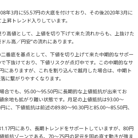
8年3月に55.57円の大底を付けており、その後2020年3月に
けて上昇トレンド入りしています。
4円を戻り高値として、上値を切り下げて来た流れからも、上抜けた
豪ドル高／円安”の流れにあります。
1円の二番底を基点として、下値を切り上げて来た中期的なサポー
の中で下抜けており、下値リスクが点灯中です。この中期的なサ
.30円にありますが、これを割り込んで越月した場合は、中期ト
下落に繋がりやすくなります。
でも、95.00～95.50円に長期的な上値抵抗が出来てお
余地も拡がり難い状態です。月足の上値抵抗は93.00～
8.50円に、下値抵抗は前述の89.80～90.30円と85.00～85.50円、
と81.17円にあり、長期トレンドをサポートしていますが、80円
値抵抗ゾーンである、70～75円の足元を固め直す動きが強ま