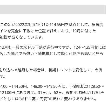
の足が2022年3月に付けた114.65円を基点として、急角度
インを完全に下抜けた位置で終えており、10月に付けた
可能性が高くなっています。
2月も一段の米ドル下落が進行中ですが、124～125円台には
落した場合でも強い下値抵抗として働く可能性も高いと見ら
を割り込んで越月した場合は、長期トレンドも変化して、今後
す。
.00～144.50円、148.00～148.50円に、下値抵抗は128.50～
.50～121.00円にあります。31ヶ月、62ヶ月移動平均線は117.54円
レンドとしては“米ドル高／円安”の流れに変わりありません。