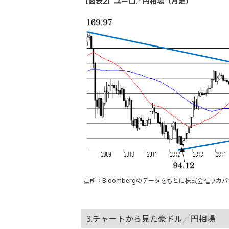
【図表2】ユーロ／円相場（月足）
出所：Bloombergのデータをもとに株式会社ワカ
3.チャートから見た豪ドル／円相場