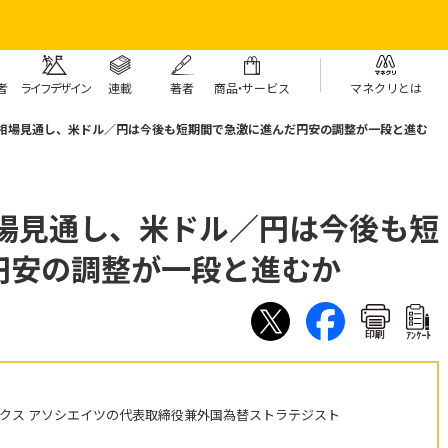
者
ライフデザイン
連載
著者
商
品・
サービス
マネクリとは
の相場見通し、米ドル／円は今後も短期間で急激に進んだ円安の調整が一段と進む
相場見通し、米ドル／円は今後も短
円安の調整が一段と進むか
印刷
ｱﾝｹｰﾄ
ックス アソシエイツの代表取締役兼外国為替ストラテジスト