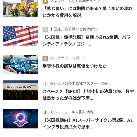
マネックス人生100年デザイン
「墓じまい」には期限がある？墓じまいの流れ
とかかる費用を解説
米国株、業界動向と銘柄解説
【米国株：銘柄発掘】業績上振れ5銘柄、パラ
ンティア・テクノロジー...
ストラテジーレポート
半導体株の調整は底値をつけたか
岡元兵八郎の米国株マスターへの道
スペースＸ［SPCX］上場後初の決算発表、数字
は良かったが株価が下落...
モトリーフール米国株情報
【米国株動向】AIスーパーサイクル第2幕、AI
インフラ投資拡大で恩恵...