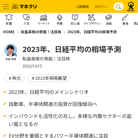
口座開設
ログイン
新着
人気
マーケット
特集
初心者
ライフデザイン
連載
著者
商
HOME
和島英樹の発掘！注目株
2023年、日経平均の相場予測
2023年、日経平均の相場予測
和島英樹の発掘！注目株
和島 英樹
2022/12/15
株式
2023年相場展望
2023年、日経平均のメインシナリオ
自動車、半導体関連の投資が回復傾向へ
インバウンドも活性化の兆し。多様な内需セクターの追
い風となるか
EV分野を筆頭とするパワー半導体関連に注目