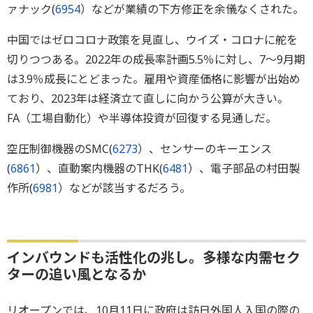
ァナック(
6954
）などが業績の下方修正を余儀なくされた。
中国ではゼロコロナ政策を見直し、ウイズ・コロナに舵を
切りつつある。2022年の成長率計画5.5％に対し、7～9月期
は3.9％成長にとどまった。雇用や資産価格に影響が出始め
ており、2023年は経済立て直しに向かう公算が大きい。
FA（工場自動化）や半導体投資が回復する見通しだ。
空圧制御機器のSMC(
6273
）、センサーのキーエンス
(
6861
）、直動案内機器のTHK(
6481
）、電子部品の村田製
作所(
6981
）などが該当するだろう。
インバウンドも活性化の兆し。多様な内需セク
ターの追い風となるか
リオープンでは、10月11日に政府は訪日外国人入国の際の