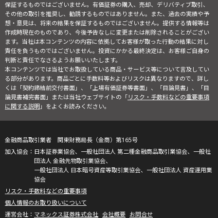
保証するものではございません。有価証券の購入、売却、デリバティブ取引、
その他の取引を推奨し、勧誘するものではありません。また、過去の実績や予
想・意見は、将来の結果を保証するものではございません。提供する情報等は
作成時現在のものであり、今後予告なしに変更または削除されることがござい
ます。当社は本コンテンツの内容に依拠してお客様が取った行動の結果に対し
責任を負うものではございません。投資にかかる最終決定は、お客様ご自身の
判断と責任でなさるようお願いいたします。
本コンテンツでは当社でお取扱している商品・サービス等について言及してい
る部分があります。商品ごとに手数料等およびリスクは異なりますので、詳し
くは「契約締結前交付書面」、「上場有価証券等書面」、「目論見書」、「目
論見書補完書面」または当社ウェブサイトの「
リスク・手数料などの重要事項
に関する説明
」をよくお読みください。
金融商品取引業者 関東財務局長（金商）第165号
日本証券業協会、一般社団法人 第二種金融商品取引業協会、一般社
団法人 金融先物取引業協会、
一般社団法人 日本暗号資産等取引業協会、一般社団法人 資産運用業
協会
リスク・手数料などの重要事項
個人情報のお取り扱いについて
マネックス証券株式会社
会社概要
お問合せ