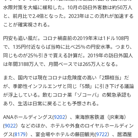
水際対策を大幅に緩和した。10月の訪日外客数は約50万人
と、前月比で2.4倍となった。2023年はこの流れが加速する
ことが確実視される。
円安も追い風だ。コロナ禍直前の2019年末は1ドル108円
で、135円付近ならば当時に比べ25％の円安水準。つまり、
同じものが25％引きで買える計算だ。2019年の訪日外国人
は年間3188万人で、月間ベースでは265万人となる。
また、国内では現在コロナは危険度の高い「2類相当」だ
が、季節性インフルエンザと同じ「5類」に引き下げる議論
が浮上している。飲むコロナ薬「ゾコーバ」の緊急承認も
あり、生活は日常に戻ることも予想される。
ANAホールディングス(
9202
）、東海旅客鉄道（JR東海）
(
9022
）などのほか、ホテルや外食のロイヤルホールディン
グス(
8179
）、宴会場やホテルの藤田観光(
9722
）、居酒屋