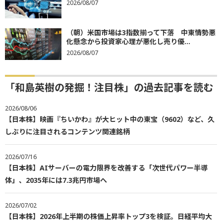
2026/08/07
（朝）米国市場は3指数揃って下落 中東情勢悪
化懸念から投資家心理が悪化し売り優...
2026/08/07
「和島英樹の発掘！注目株」の過去記事を読む
2026/08/06
【日本株】映画『ちいかわ』が大ヒット中の東宝（9602）など、久
しぶりに注目されるコンテンツ関連銘柄
2026/07/16
【日本株】AIサーバーの電力限界を改善する「次世代パワー半導
体」、2035年には7.3兆円市場へ
2026/07/02
【日本株】2026年上半期の株価上昇率トップ3を検証。日経平均大