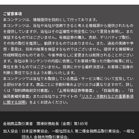
ご留意事項
本コンテンツは、情報提供を目的として行っております。
本コンテンツは、当社や当社が信頼できると考える情報源から提供されたもの
を提供していますが、当社はその正確性や完全性について意見を表明し、また
保証するものではございません。有価証券の購入、売却、デリバティブ取引、
その他の取引を推奨し、勧誘するものではありません。また、過去の実績や予
想・意見は、将来の結果を保証するものではございません。提供する情報等は
作成時現在のものであり、今後予告なしに変更または削除されることがござい
ます。当社は本コンテンツの内容に依拠してお客様が取った行動の結果に対し
責任を負うものではございません。投資にかかる最終決定は、お客様ご自身の
判断と責任でなさるようお願いいたします。
本コンテンツでは当社でお取扱している商品・サービス等について言及してい
る部分があります。商品ごとに手数料等およびリスクは異なりますので、詳し
くは「契約締結前交付書面」、「上場有価証券等書面」、「目論見書」、「目
論見書補完書面」または当社ウェブサイトの「
リスク・手数料などの重要事項
に関する説明
」をよくお読みください。
金融商品取引業者 関東財務局長（金商）第165号
日本証券業協会、一般社団法人 第二種金融商品取引業協会、一般社
団法人 金融先物取引業協会、