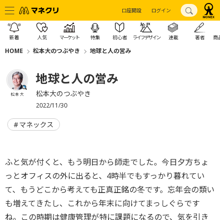
口座開設
ログイン
新着
人気
マーケット
特集
初心者
ライフデザイン
連載
著者
商
HOME
松本大のつぶやき
地球と人の営み
地球と人の営み
松本大のつぶやき
松本 大
2022/11/30
マネックス
ふと気が付くと、もう明日から師走でした。今日夕方ちょ
っとオフィスの外に出ると、4時半でもすっかり暮れてい
て、もうどこから考えても正真正銘の冬です。忘年会の類い
も増えてきたし、これから年末に向けてまっしぐらです
ね。この時期は健康管理が特に課題になるので、気を引き