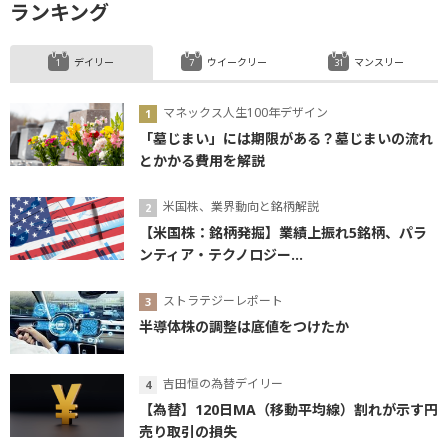
ランキング
デイリー
ウイークリー
マンスリー
マネックス人生100年デザイン
「墓じまい」には期限がある？墓じまいの流れ
とかかる費用を解説
米国株、業界動向と銘柄解説
【米国株：銘柄発掘】業績上振れ5銘柄、パラ
ンティア・テクノロジー...
ストラテジーレポート
半導体株の調整は底値をつけたか
吉田恒の為替デイリー
【為替】120日MA（移動平均線）割れが示す円
売り取引の損失